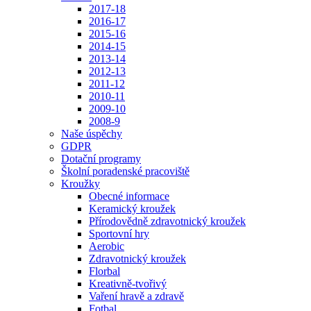
2017-18
2016-17
2015-16
2014-15
2013-14
2012-13
2011-12
2010-11
2009-10
2008-9
Naše úspěchy
GDPR
Dotační programy
Školní poradenské pracoviště
Kroužky
Obecné informace
Keramický kroužek
Přírodovědně zdravotnický kroužek
Sportovní hry
Aerobic
Zdravotnický kroužek
Florbal
Kreativně-tvořivý
Vaření hravě a zdravě
Fotbal