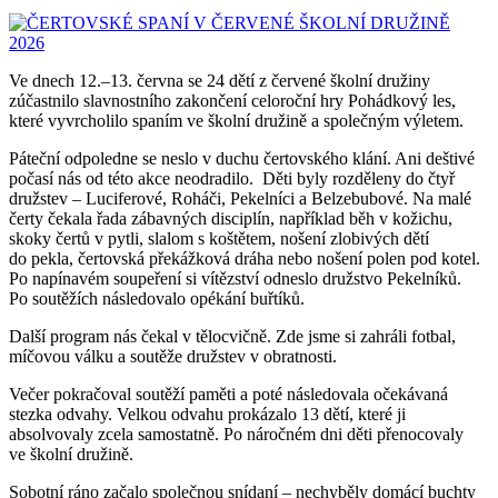
Ve dnech 12.–13. června se 24 dětí z červené školní družiny
zúčastnilo slavnostního zakončení celoroční hry Pohádkový les,
které vyvrcholilo spaním ve školní družině a společným výletem.
Páteční odpoledne se neslo v duchu čertovského klání. Ani deštivé
počasí nás od této akce neodradilo. Děti byly rozděleny do čtyř
družstev – Luciferové, Roháči, Pekelníci a Belzebubové. Na malé
čerty čekala řada zábavných disciplín, například běh v kožichu,
skoky čertů v pytli, slalom s koštětem, nošení zlobivých dětí
do pekla, čertovská překážková dráha nebo nošení polen pod kotel.
Po napínavém soupeření si vítězství odneslo družstvo Pekelníků.
Po soutěžích následovalo opékání buřtíků.
Další program nás čekal v tělocvičně. Zde jsme si zahráli fotbal,
míčovou válku a soutěže družstev v obratnosti.
Večer pokračoval soutěží paměti a poté následovala očekávaná
stezka odvahy. Velkou odvahu prokázalo 13 dětí, které ji
absolvovaly zcela samostatně. Po náročném dni děti přenocovaly
ve školní družině.
Sobotní ráno začalo společnou snídaní – nechyběly domácí buchty