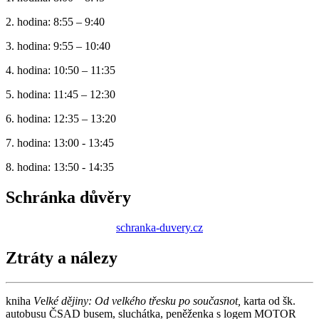
2. hodina: 8:55 – 9:40
3. hodina: 9:55 – 10:40
4. hodina: 10:50 – 11:35
5. hodina: 11:45 – 12:30
6. hodina: 12:35 – 13:20
7. hodina: 13:00 - 13:45
8. hodina: 13:50 - 14:35
Schránka důvěry
schranka-duvery.cz
Ztráty a nálezy
kniha
V
e
lké dějiny: Od velkého třesku po současnot,
karta od šk.
autobusu ČSAD busem, sluchátka, peněženka s logem MOTOR