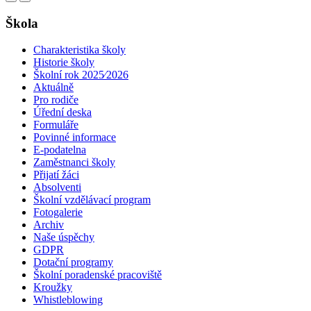
Škola
Charakteristika školy
Historie školy
Školní rok 2025⁄2026
Aktuálně
Pro rodiče
Úřední deska
Formuláře
Povinné informace
E-podatelna
Zaměstnanci školy
Přijatí žáci
Absolventi
Školní vzdělávací program
Fotogalerie
Archiv
Naše úspěchy
GDPR
Dotační programy
Školní poradenské pracoviště
Kroužky
Whistleblowing