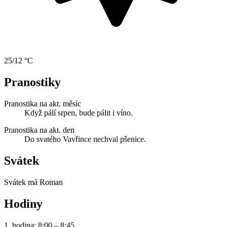
25/12 °C
Pranostiky
Pranostika na akt. měsíc
Když pálí srpen, bude pálit i víno.
Pranostika na akt. den
Do svatého Vavřince nechval pšenice.
Svátek
Svátek má
Roman
Hodiny
1. hodina: 8:00 – 8:45