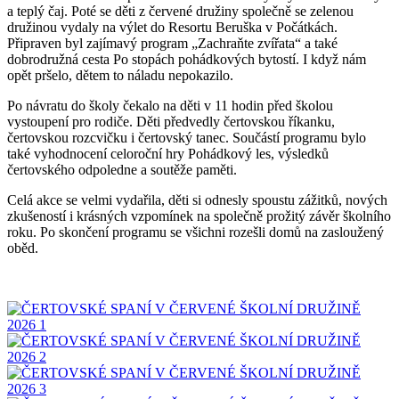
a teplý čaj. Poté se děti z červené družiny společně se zelenou
družinou vydaly na výlet do Resortu Beruška v Počátkách.
Připraven byl zajímavý program „Zachraňte zvířata“ a také
dobrodružná cesta Po stopách pohádkových bytostí. I když nám
opět pršelo, dětem to náladu nepokazilo.
Po návratu do školy čekalo na děti v 11 hodin před školou
vystoupení pro rodiče. Děti předvedly čertovskou říkanku,
čertovskou rozcvičku i čertovský tanec. Součástí programu bylo
také vyhodnocení celoroční hry Pohádkový les, výsledků
čertovského odpoledne a soutěže paměti.
Celá akce se velmi vydařila, děti si odnesly spoustu zážitků, nových
zkušeností i krásných vzpomínek na společně prožitý závěr školního
roku. Po skončení programu se všichni rozešli domů na zasloužený
oběd.