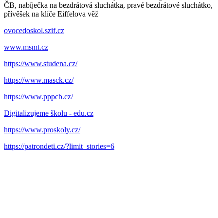
ČB, nabíječka na bezdrátová sluchátka, pravé bezdrátové sluchátko,
přívěšek na klíče Eiffelova věž
ovocedoskol.szif.cz
www.msmt.cz
https://www.studena.cz/
https://www.masck.cz/
https://www.pppcb.cz/
Digitalizujeme školu - edu.cz
https://www.proskoly.cz/
https://patrondeti.cz/?limit_stories=6