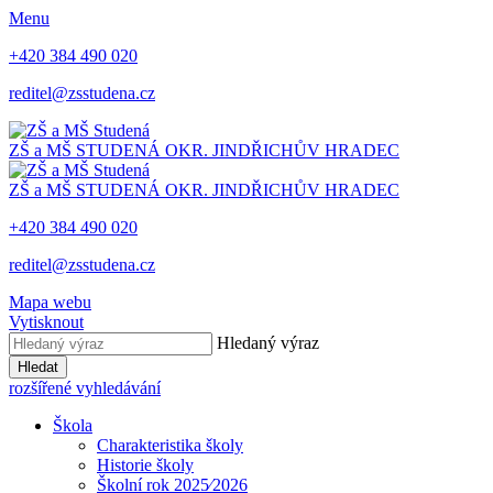
Menu
+420 384 490 020
reditel@zsstudena.cz
ZŠ a MŠ STUDENÁ
OKR. JINDŘICHŮV HRADEC
ZŠ a MŠ STUDENÁ
OKR. JINDŘICHŮV HRADEC
+420 384 490 020
reditel@zsstudena.cz
Mapa webu
Vytisknout
Hledaný výraz
Hledat
rozšířené vyhledávání
Škola
Charakteristika školy
Historie školy
Školní rok 2025⁄2026