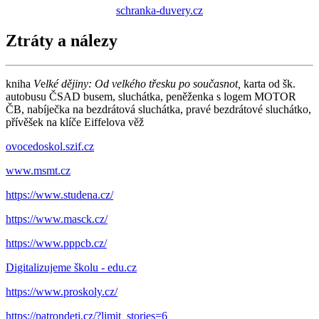
schranka-duvery.cz
Ztráty a nálezy
kniha
V
e
lké dějiny: Od velkého třesku po současnot,
karta od šk.
autobusu ČSAD busem, sluchátka, peněženka s logem MOTOR
ČB, nabíječka na bezdrátová sluchátka, pravé bezdrátové sluchátko,
přívěšek na klíče Eiffelova věž
ovocedoskol.szif.cz
www.msmt.cz
https://www.studena.cz/
https://www.masck.cz/
https://www.pppcb.cz/
Digitalizujeme školu - edu.cz
https://www.proskoly.cz/
https://patrondeti.cz/?limit_stories=6