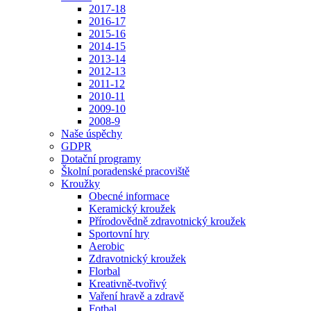
2017-18
2016-17
2015-16
2014-15
2013-14
2012-13
2011-12
2010-11
2009-10
2008-9
Naše úspěchy
GDPR
Dotační programy
Školní poradenské pracoviště
Kroužky
Obecné informace
Keramický kroužek
Přírodovědně zdravotnický kroužek
Sportovní hry
Aerobic
Zdravotnický kroužek
Florbal
Kreativně-tvořivý
Vaření hravě a zdravě
Fotbal