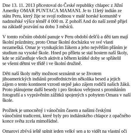
Dne 13. 11. 2013 přicestoval do České republiky chlapec z Jižní
Ameriky OMAR PUNTACA MAMANI. Je to 11letý indián ze
státu Peru, který žije se svojí rodinou v malé horské komunitě v
nadmořské výšce téměř 4 000 m. Z pohoří And do naší země přijel
na základě pozvání na dobu 3 měsíců.
V tomto ročním období panuje v Peru období dešťů a děti tam mají
školní prázdniny, proto Omar školní docházku ve své vlasti
nezamešká. Omar je vynikajícím žákem a jeho největším přáním je
studium na vysoké škole. Hned po příletu se stal hostem naší školy,
kde se zúčastňuje všech aktivit a během krátké doby se spřátelil
se všemi dětmi ve třídě i ve školní družině.
Děti naší školy měly možnost seznámit se se životem
jihoamerických indiánů prostřednictvím několika besed a jejich
zájem o tento kontinent vzrostl stejně jako zájem rodičů našich žáků.
Proto plánujeme další besedy i pro širokou veřejnost s promítáním
fotografií a s vyprávěním zážitků spojených s pobytem Omara v naší
škole.
Prožitek je umocněný i vánočním časem a našimi českými
vánočními tradicemi, které byly pro indiánského chlapce z opačného
konce světa zcela mimořádné.
Omarovi zbývá ještě splnit jeden velký sen a to vidět na vlastní oči