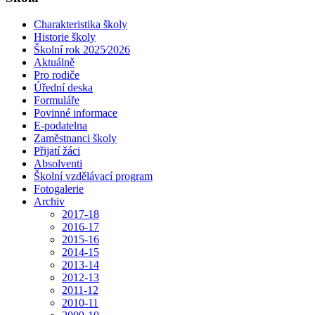
Charakteristika školy
Historie školy
Školní rok 2025⁄2026
Aktuálně
Pro rodiče
Úřední deska
Formuláře
Povinné informace
E-podatelna
Zaměstnanci školy
Přijatí žáci
Absolventi
Školní vzdělávací program
Fotogalerie
Archiv
2017-18
2016-17
2015-16
2014-15
2013-14
2012-13
2011-12
2010-11