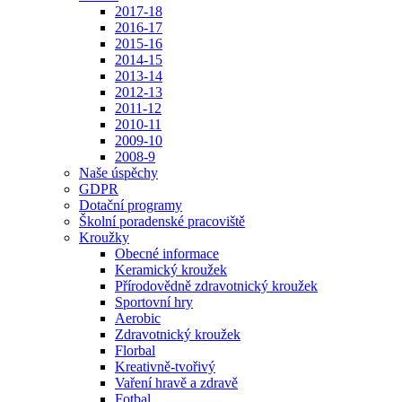
2017-18
2016-17
2015-16
2014-15
2013-14
2012-13
2011-12
2010-11
2009-10
2008-9
Naše úspěchy
GDPR
Dotační programy
Školní poradenské pracoviště
Kroužky
Obecné informace
Keramický kroužek
Přírodovědně zdravotnický kroužek
Sportovní hry
Aerobic
Zdravotnický kroužek
Florbal
Kreativně-tvořivý
Vaření hravě a zdravě
Fotbal