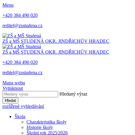
Menu
+420 384 490 020
reditel@zsstudena.cz
ZŠ a MŠ STUDENÁ
OKR. JINDŘICHŮV HRADEC
ZŠ a MŠ STUDENÁ
OKR. JINDŘICHŮV HRADEC
+420 384 490 020
reditel@zsstudena.cz
Mapa webu
Vytisknout
Hledaný výraz
Hledat
rozšířené vyhledávání
Škola
Charakteristika školy
Historie školy
Školní rok 2025⁄2026