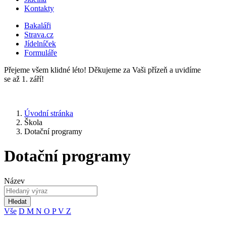
Kontakty
Bakaláři
Strava.cz
Jídelníček
Formuláře
Přejeme všem klidné léto! Děkujeme za Vaši přízeň a uvidíme
se až 1. září!
Úvodní stránka
Škola
Dotační programy
Dotační programy
Název
Hledat
Vše
D
M
N
O
P
V
Z