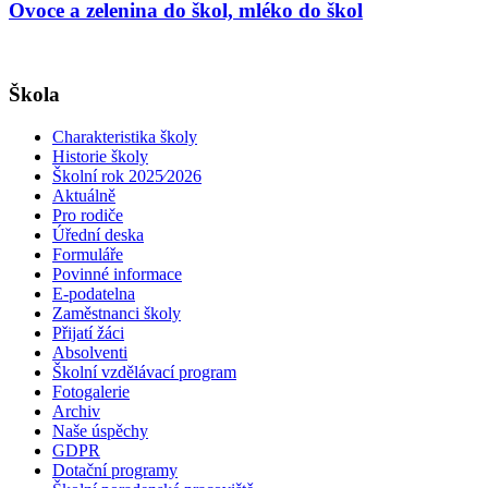
Ovoce a zelenina do škol, mléko do škol
Škola
Charakteristika školy
Historie školy
Školní rok 2025⁄2026
Aktuálně
Pro rodiče
Úřední deska
Formuláře
Povinné informace
E-podatelna
Zaměstnanci školy
Přijatí žáci
Absolventi
Školní vzdělávací program
Fotogalerie
Archiv
Naše úspěchy
GDPR
Dotační programy