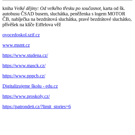
kniha
V
e
lké dějiny: Od velkého třesku po současnot,
karta od šk.
autobusu ČSAD busem, sluchátka, peněženka s logem MOTOR
ČB, nabíječka na bezdrátová sluchátka, pravé bezdrátové sluchátko,
přívěšek na klíče Eiffelova věž
ovocedoskol.szif.cz
www.msmt.cz
https://www.studena.cz/
https://www.masck.cz/
https://www.pppcb.cz/
Digitalizujeme školu - edu.cz
https://www.proskoly.cz/
https://patrondeti.cz/?limit_stories=6