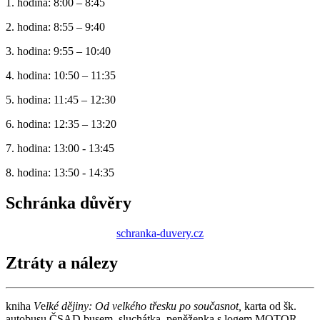
1. hodina: 8:00 – 8:45
2. hodina: 8:55 – 9:40
3. hodina: 9:55 – 10:40
4. hodina: 10:50 – 11:35
5. hodina: 11:45 – 12:30
6. hodina: 12:35 – 13:20
7. hodina: 13:00 - 13:45
8. hodina: 13:50 - 14:35
Schránka důvěry
schranka-duvery.cz
Ztráty a nálezy
kniha
V
e
lké dějiny: Od velkého třesku po současnot,
karta od šk.
autobusu ČSAD busem, sluchátka, peněženka s logem MOTOR