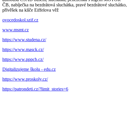
ČB, nabíječka na bezdrátová sluchátka, pravé bezdrátové sluchátko,
přívěšek na klíče Eiffelova věž
ovocedoskol.szif.cz
www.msmt.cz
https://www.studena.cz/
https://www.masck.cz/
https://www.pppcb.cz/
Digitalizujeme školu - edu.cz
https://www.proskoly.cz/
https://patrondeti.cz/?limit_stories=6