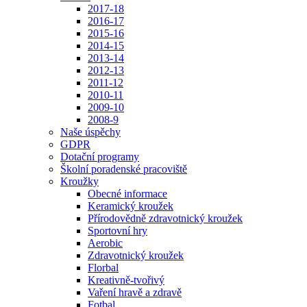
2017-18
2016-17
2015-16
2014-15
2013-14
2012-13
2011-12
2010-11
2009-10
2008-9
Naše úspěchy
GDPR
Dotační programy
Školní poradenské pracoviště
Kroužky
Obecné informace
Keramický kroužek
Přírodovědně zdravotnický kroužek
Sportovní hry
Aerobic
Zdravotnický kroužek
Florbal
Kreativně-tvořivý
Vaření hravě a zdravě
Fotbal