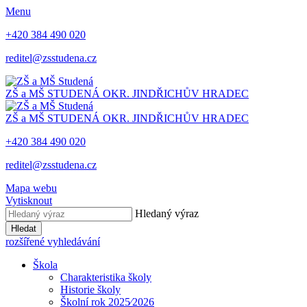
Menu
+420 384 490 020
reditel@zsstudena.cz
ZŠ a MŠ STUDENÁ
OKR. JINDŘICHŮV HRADEC
ZŠ a MŠ STUDENÁ
OKR. JINDŘICHŮV HRADEC
+420 384 490 020
reditel@zsstudena.cz
Mapa webu
Vytisknout
Hledaný výraz
Hledat
rozšířené vyhledávání
Škola
Charakteristika školy
Historie školy
Školní rok 2025⁄2026