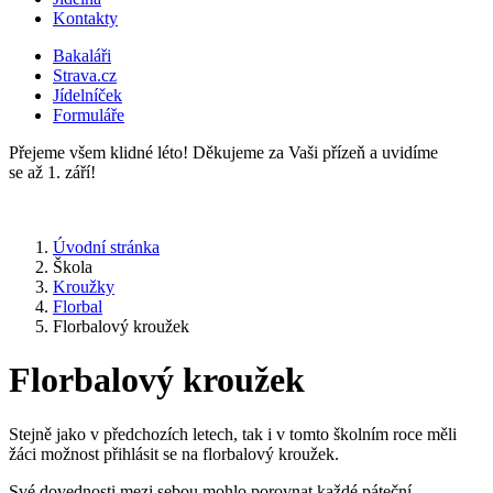
Kontakty
Bakaláři
Strava.cz
Jídelníček
Formuláře
Přejeme všem klidné léto! Děkujeme za Vaši přízeň a uvidíme
se až 1. září!
Úvodní stránka
Škola
Kroužky
Florbal
Florbalový kroužek
Florbalový kroužek
Stejně jako v předchozích letech, tak i v tomto školním roce měli
žáci možnost přihlásit se na florbalový kroužek.
Své dovednosti mezi sebou mohlo porovnat každé páteční