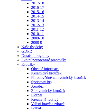
2017-18
2016-17
2015-16
2014-15
2013-14
2012-13
2011-12
2010-11
2009-10
2008-9
Naše úspěchy
GDPR
Dotační programy
Školní poradenské pracoviště
Kroužky
Obecné informace
Keramický kroužek
Přírodovědně zdravotnický kroužek
Sportovní hry
Aerobic
Zdravotnický kroužek
Florbal
Kreativně-tvořivý
Vaření hravě a zdravě
Fotbal