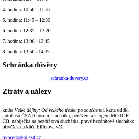
4. hodina: 10:50 – 11:35
5. hodina: 11:45 – 12:30
6. hodina: 12:35 – 13:20
7. hodina: 13:00 - 13:45
8. hodina: 13:50 - 14:35
Schránka důvěry
schranka-duvery.cz
Ztráty a nálezy
kniha
V
e
lké dějiny: Od velkého třesku po současnot,
karta od šk.
autobusu ČSAD busem, sluchátka, peněženka s logem MOTOR
ČB, nabíječka na bezdrátová sluchátka, pravé bezdrátové sluchátko,
přívěšek na klíče Eiffelova věž
ovocedoskol.szif.cz