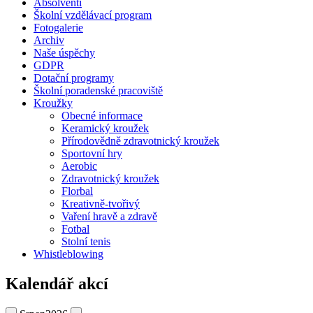
Absolventi
Školní vzdělávací program
Fotogalerie
Archiv
Naše úspěchy
GDPR
Dotační programy
Školní poradenské pracoviště
Kroužky
Obecné informace
Keramický kroužek
Přírodovědně zdravotnický kroužek
Sportovní hry
Aerobic
Zdravotnický kroužek
Florbal
Kreativně-tvořivý
Vaření hravě a zdravě
Fotbal
Stolní tenis
Whistleblowing
Kalendář akcí