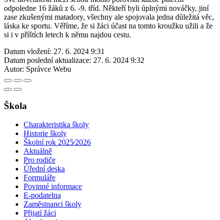
odpoledne 16 žáků z 6. -9. tříd. Někteří byli úplnými nováčky, jiní
zase zkušenými matadory, všechny ale spojovala jedna důležitá věc,
láska ke sportu. Věříme, že si žáci účast na tomto kroužku užili a že
si i v příštích letech k němu najdou cestu.
Datum vložení:
27. 6. 2024 9:31
Datum poslední aktualizace:
27. 6. 2024 9:32
Autor:
Správce Webu
Škola
Charakteristika školy
Historie školy
Školní rok 2025⁄2026
Aktuálně
Pro rodiče
Úřední deska
Formuláře
Povinné informace
E-podatelna
Zaměstnanci školy
Přijatí žáci