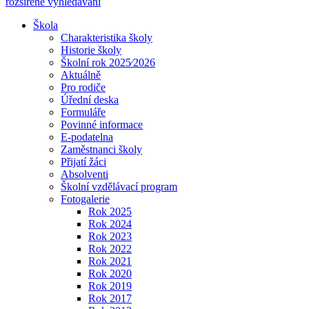
rozšířené vyhledávání
Škola
Charakteristika školy
Historie školy
Školní rok 2025⁄2026
Aktuálně
Pro rodiče
Úřední deska
Formuláře
Povinné informace
E-podatelna
Zaměstnanci školy
Přijatí žáci
Absolventi
Školní vzdělávací program
Fotogalerie
Rok 2025
Rok 2024
Rok 2023
Rok 2022
Rok 2021
Rok 2020
Rok 2019
Rok 2017