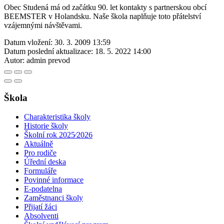
Obec Studená má od začátku 90. let kontakty s partnerskou obcí
BEEMSTER v Holandsku. Naše škola naplňuje toto přátelství
vzájemnými návštěvami.
Datum vložení:
30. 3. 2009 13:59
Datum poslední aktualizace:
18. 5. 2022 14:00
Autor:
admin prevod
Škola
Charakteristika školy
Historie školy
Školní rok 2025⁄2026
Aktuálně
Pro rodiče
Úřední deska
Formuláře
Povinné informace
E-podatelna
Zaměstnanci školy
Přijatí žáci
Absolventi