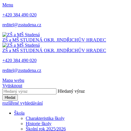
Menu
+420 384 490 020
reditel@zsstudena.cz
ZŠ a MŠ STUDENÁ
OKR. JINDŘICHŮV HRADEC
ZŠ a MŠ STUDENÁ
OKR. JINDŘICHŮV HRADEC
+420 384 490 020
reditel@zsstudena.cz
Mapa webu
Vytisknout
Hledaný výraz
Hledat
rozšířené vyhledávání
Škola
Charakteristika školy
Historie školy
Školní rok 2025⁄2026