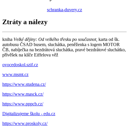
schranka-duvery.cz
Ztráty a nálezy
kniha
V
e
lké dějiny: Od velkého třesku po současnot,
karta od šk.
autobusu ČSAD busem, sluchátka, peněženka s logem MOTOR
ČB, nabíječka na bezdrátová sluchátka, pravé bezdrátové sluchátko,
přívěšek na klíče Eiffelova věž
ovocedoskol.szif.cz
www.msmt.cz
https://www.studena.cz/
https://www.masck.cz/
https://www.pppcb.cz/
Digitalizujeme školu - edu.cz
https://www.proskoly.cz/