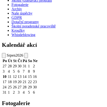
Školní vzdělávací program
Fotogalerie
Archiv
Naše úspěchy
GDPR
Dotační programy
Školní poradenské pracoviště
Kroužky
Whistleblowing
Kalendář akcí
Srpen
2026
Po
Út
St
Čt
Pá
So
Ne
27
28
29
30
31
1
2
3
4
5
6
7
8
9
10
11
12
13
14
15
16
17
18
19
20
21
22
23
24
25
26
27
28
29
30
31
1
2
3
4
5
6
Fotogalerie