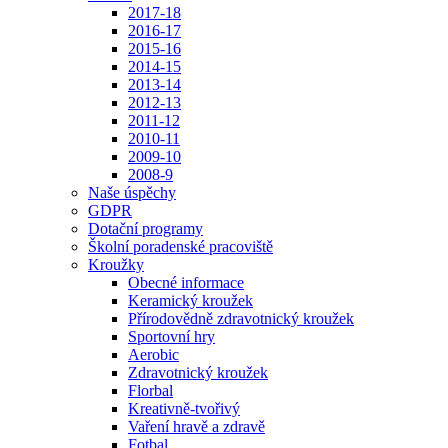
2017-18
2016-17
2015-16
2014-15
2013-14
2012-13
2011-12
2010-11
2009-10
2008-9
Naše úspěchy
GDPR
Dotační programy
Školní poradenské pracoviště
Kroužky
Obecné informace
Keramický kroužek
Přírodovědně zdravotnický kroužek
Sportovní hry
Aerobic
Zdravotnický kroužek
Florbal
Kreativně-tvořivý
Vaření hravě a zdravě
Fotbal