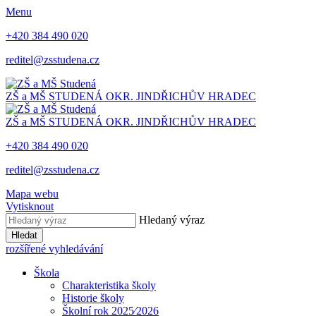
Menu
+420 384 490 020
reditel@zsstudena.cz
ZŠ a MŠ STUDENÁ
OKR. JINDŘICHŮV HRADEC
ZŠ a MŠ STUDENÁ
OKR. JINDŘICHŮV HRADEC
+420 384 490 020
reditel@zsstudena.cz
Mapa webu
Vytisknout
Hledaný výraz
Hledat
rozšířené vyhledávání
Škola
Charakteristika školy
Historie školy
Školní rok 2025⁄2026