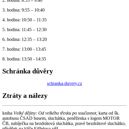
2. hodina: 8:55 – 9:40
3. hodina: 9:55 – 10:40
4. hodina: 10:50 – 11:35
5. hodina: 11:45 – 12:30
6. hodina: 12:35 – 13:20
7. hodina: 13:00 - 13:45
8. hodina: 13:50 - 14:35
Schránka důvěry
schranka-duvery.cz
Ztráty a nálezy
kniha
V
e
lké dějiny: Od velkého třesku po současnot,
karta od šk.
autobusu ČSAD busem, sluchátka, peněženka s logem MOTOR
ČB, nabíječka na bezdrátová sluchátka, pravé bezdrátové sluchátko,
přívěšek na klíče Eiffelova věž