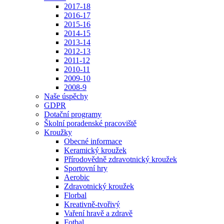
2017-18
2016-17
2015-16
2014-15
2013-14
2012-13
2011-12
2010-11
2009-10
2008-9
Naše úspěchy
GDPR
Dotační programy
Školní poradenské pracoviště
Kroužky
Obecné informace
Keramický kroužek
Přírodovědně zdravotnický kroužek
Sportovní hry
Aerobic
Zdravotnický kroužek
Florbal
Kreativně-tvořivý
Vaření hravě a zdravě
Fotbal