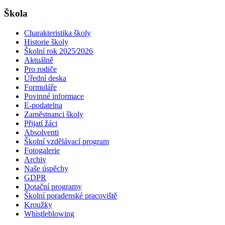
Škola
Charakteristika školy
Historie školy
Školní rok 2025⁄2026
Aktuálně
Pro rodiče
Úřední deska
Formuláře
Povinné informace
E-podatelna
Zaměstnanci školy
Přijatí žáci
Absolventi
Školní vzdělávací program
Fotogalerie
Archiv
Naše úspěchy
GDPR
Dotační programy
Školní poradenské pracoviště
Kroužky
Whistleblowing