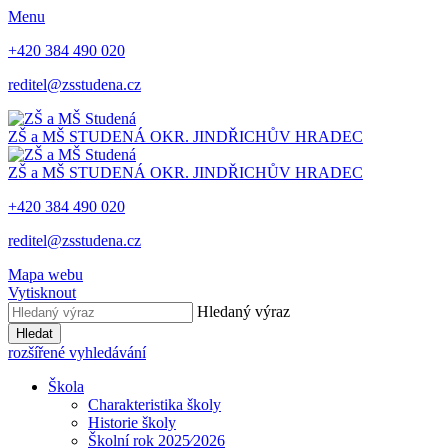
Menu
+420 384 490 020
reditel@zsstudena.cz
ZŠ a MŠ STUDENÁ
OKR. JINDŘICHŮV HRADEC
ZŠ a MŠ STUDENÁ
OKR. JINDŘICHŮV HRADEC
+420 384 490 020
reditel@zsstudena.cz
Mapa webu
Vytisknout
Hledaný výraz
Hledat
rozšířené vyhledávání
Škola
Charakteristika školy
Historie školy
Školní rok 2025⁄2026