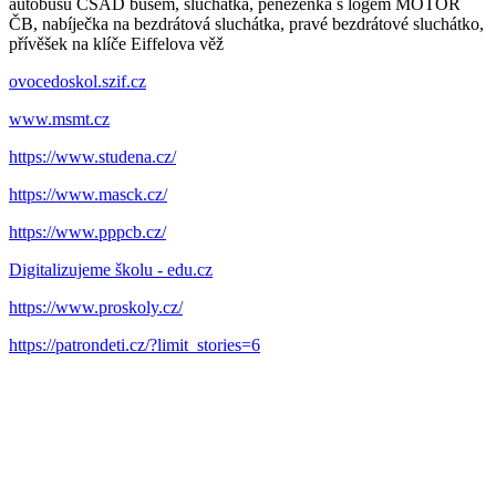
autobusu ČSAD busem, sluchátka, peněženka s logem MOTOR
ČB, nabíječka na bezdrátová sluchátka, pravé bezdrátové sluchátko,
přívěšek na klíče Eiffelova věž
ovocedoskol.szif.cz
www.msmt.cz
https://www.studena.cz/
https://www.masck.cz/
https://www.pppcb.cz/
Digitalizujeme školu - edu.cz
https://www.proskoly.cz/
https://patrondeti.cz/?limit_stories=6