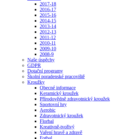
2017-18
2016-17
2015-16
2014-15
2013-14
2012-13
2011-12
2010-11
2009-10
2008-9
Naše úspěchy
GDPR
Dotační programy
Školní poradenské pracoviště
Kroužky
Obecné informace
Keramický kroužek
Přírodovědně zdravotnický kroužek
Sportovní hry
Aerobic
Zdravotnický kroužek
Florbal
Kreativně-tvořivý
Vaření hravě a zdravě
Fotbal