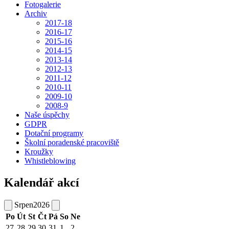
Fotogalerie
Archiv
2017-18
2016-17
2015-16
2014-15
2013-14
2012-13
2011-12
2010-11
2009-10
2008-9
Naše úspěchy
GDPR
Dotační programy
Školní poradenské pracoviště
Kroužky
Whistleblowing
Kalendář akcí
Srpen
2026
Po
Út
St
Čt
Pá
So
Ne
27
28
29
30
31
1
2