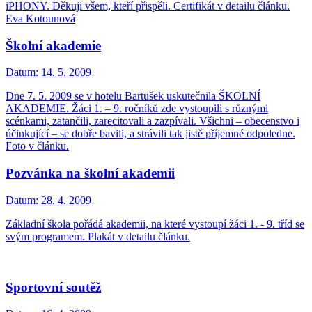
iPHONY. Děkuji všem, kteří přispěli. Certifikát v detailu článku.
Eva Kotounová
Školní akademie
Datum:
14. 5. 2009
Dne 7. 5. 2009 se v hotelu Bartušek uskutečnila ŠKOLNÍ
AKADEMIE. Žáci 1. – 9. ročníků zde vystoupili s různými
scénkami, zatančili, zarecitovali a zazpívali. Všichni – obecenstvo i
účinkující – se dobře bavili, a strávili tak jistě příjemné odpoledne.
Foto v článku.
Pozvánka na školní akademii
Datum:
28. 4. 2009
Základní škola pořádá akademii, na které vystoupí žáci 1. - 9. tříd se
svým programem. Plakát v detailu článku.
Sportovní soutěž