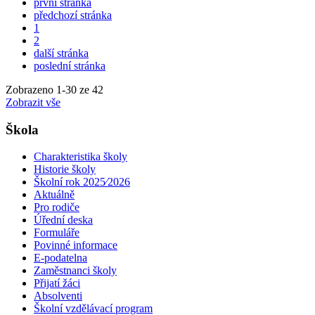
první stránka
předchozí stránka
1
2
další stránka
poslední stránka
Zobrazeno
1
-
30
ze 42
Zobrazit vše
Škola
Charakteristika školy
Historie školy
Školní rok 2025⁄2026
Aktuálně
Pro rodiče
Úřední deska
Formuláře
Povinné informace
E-podatelna
Zaměstnanci školy
Přijatí žáci
Absolventi
Školní vzdělávací program