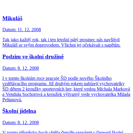
Mikuláš
Datum:
11. 12. 2008
Tak jako každý rok, tak i ten letošní pátý prosinec nás navštívil
Mikuláš se svým doprovodem. Všichni jej očekávali s napětím.
Podzim ve školní družině
Datum:
8. 12. 2008
I v tomto školním roce pracuje ŠD podle nového Školního
vzdělávacího programu. Již druhým rokem nabízejí vychovatelky
ŠD dětem 2 kroužky sportovních her, které vedou Michala Marková
a Vendula Sochorová a kroužek výtvarný vede vychovatelka Milada
Peltanová.
Školní jídelna
Datum:
8. 12. 2008
V tomto příspěvku bych chtěla čtenáře seznámit s činností školní