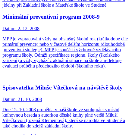
jídelny při Základní škole a Mateřské škole ve Studené.
Minimální preventivní program 2008-9
Datum:
2. 12. 2008
MPP je vypracování vždy na příslušný školní rok (krátkodobé cíle
primární prevence) nebo v časově delším horizontu (dlouhodobá
preventivní strategie). MPP je součástí výchovně vzdělávacího
programu školy. Odráží specifikace regionu, školy (školského
zařízení) a vždy vychází z aktuální situace na škole a reflektuje
evaluaci průběhu předchozího období (školního roku).
Spisovatelka Miluše Vítečková na návštěvě školy
Datum:
21. 10. 2008
Dne 15. 10. 2008 proběhla v naší škole ve spolupráci s místní
knihovnou beseda s autorkou dětské knihy plné veršů Miluší
Vítečkovou (rozená Klementová), která se narodila ve Studené a
také chodila do zdejší základní školy.