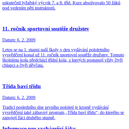
uskutečnil lyžařský výcvik 7. a 8. tříd. Kurz absolvovalo 50 žáků
pod vedením pěti instruktorů.
11. ročník sportovní soutěže družstev
Datum:
6. 2. 2009
Letos se na 1. stupni naší školy v den vydávání pololetního
vysvědčení konal už 11. ročník sportovní soutěže družstev. Tomuto
školnímu kolu předchází třídní kola, z kterých postupují vždy čtyři
chlapci a čtyři děvčata.
Třída baví třídu
Datum:
6. 2. 2009
Tradicí posledního dne prvního pololetí je kromě vydávání
vysvědčení také zábavný program „Třída baví třídu“, do kterého se
zapojují žáci druhého stupně.
Informace pro vycházející žáky