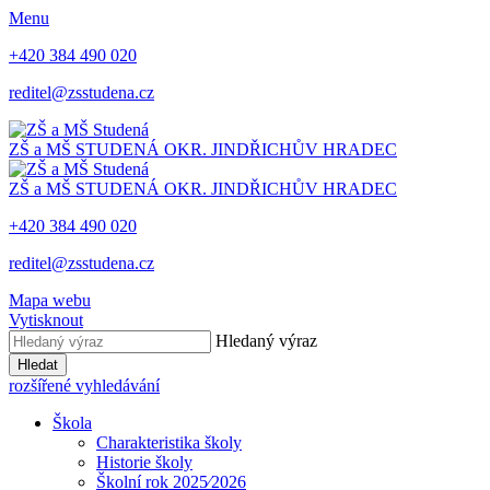
Menu
+420 384 490 020
reditel@zsstudena.cz
ZŠ a MŠ STUDENÁ
OKR. JINDŘICHŮV HRADEC
ZŠ a MŠ STUDENÁ
OKR. JINDŘICHŮV HRADEC
+420 384 490 020
reditel@zsstudena.cz
Mapa webu
Vytisknout
Hledaný výraz
Hledat
rozšířené vyhledávání
Škola
Charakteristika školy
Historie školy
Školní rok 2025⁄2026