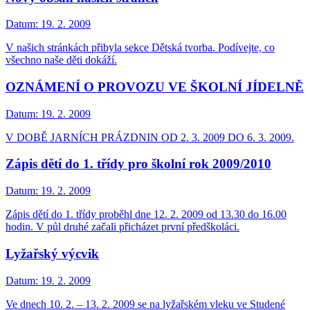
Datum:
19. 2. 2009
V našich stránkách přibyla sekce Dětská tvorba. Podívejte, co
všechno naše děti dokáží.
OZNÁMENÍ O PROVOZU VE ŠKOLNÍ JÍDELNĚ
Datum:
19. 2. 2009
V DOBĚ JARNÍCH PRÁZDNIN OD 2. 3. 2009 DO 6. 3. 2009.
Zápis dětí do 1. třídy pro školní rok 2009/2010
Datum:
19. 2. 2009
Zápis dětí do 1. třídy proběhl dne 12. 2. 2009 od 13.30 do 16.00
hodin. V půl druhé začali přicházet první předškoláci.
Lyžařský výcvik
Datum:
19. 2. 2009
Ve dnech 10. 2. – 13. 2. 2009 se na lyžařském vleku ve Studené