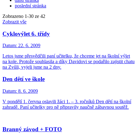
další stránka
poslední stránka
Zobrazeno
1
-
30
ze 42
Zobrazit vše
Cyklovýlet 6. třídy
Datum:
22. 6. 2009
Letos jsme přesvědčili paní učitelku, že chceme jet na školní výlet
na kole. Protože souhlasila a díky Davidovi se podařilo zajistit chatu
na Zvůli, vyjeli jsme na 2 dny.
Den dětí ve škole
Datum:
8. 6. 2009
V pondělí 1. června oslavili žáci 1. – 3. ročníků Den dětí na školní
zahradě. Paní učitelky pro ně připravily naučně zábavnou soutěž.
Branný závod + FOTO