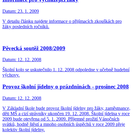
Datum:
23. 1. 2009
V detailu článku najdete informace o přijímacích zkouškách pro
žáky posledních ročníků.
Pěvecká soutěž 2008/2009
Datum:
12. 12. 2008
Školní kolo se uskutečnilo 1. 12. 2008 odpoledne v učebně hudební
výchovy.
Provoz školní jídelny o prázdninách - prosinec 2008
Datum:
12. 12. 2008
V Základní škole bude provoz školní jídelny pro žáky, zaměstnance,
děti MŠ a cizí strávníky ukončen 19. 12. 2008. Školní jídelna v roce
2009 bude otevřena od 5. 1. 2009. Příjemné prožití Vánočních
svátků, hodně štěstí a mnoho osobních úspěchů v roce 2009 přeje
kolektiv školní jídelny.