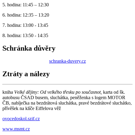
5. hodina: 11:45 – 12:30
6. hodina: 12:35 – 13:20
7. hodina: 13:00 - 13:45
8. hodina: 13:50 - 14:35
Schránka důvěry
schranka-duvery.cz
Ztráty a nálezy
kniha
V
e
lké dějiny: Od velkého třesku po současnot,
karta od šk.
autobusu ČSAD busem, sluchátka, peněženka s logem MOTOR
ČB, nabíječka na bezdrátová sluchátka, pravé bezdrátové sluchátko,
přívěšek na klíče Eiffelova věž
ovocedoskol.szif.cz
www.msmt.cz