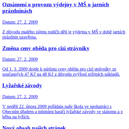
Oznámení o provozu výdejny v MŠ o jarních
prázdninách
Datum:
27. 2. 2009
Z důvodu malého zájmu rodičů dětí je výdejna v MŠ v době jarních
prázdnin uzavřena.
Změna ceny oběda pro cizí strávníky
Datum:
27. 2. 2009
Od 1. 3. 2009 dojde k nárůstu ceny oběda pro cizí strávníky ze
současných 47 Kč na 48 Kč z důvodu zvýšení režijních nákladů.
Lyžařské závody
Datum:
27. 2. 2009
V neděli 22. února 2009 pořádala naše škola ve spolupráci s
Obecním úřadem a místními hasiči lyžařské závody ve slalomu a v
běhu na lyžích.
Nový obsah našich stránek