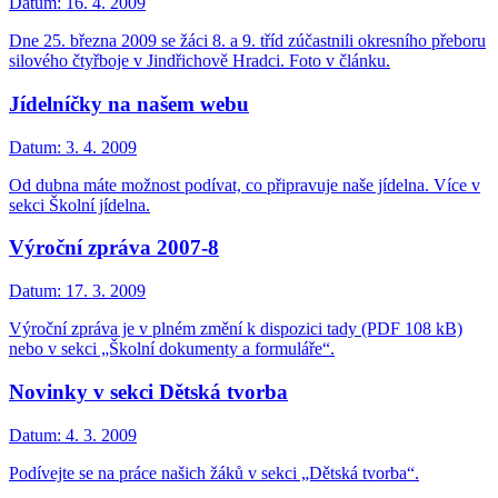
Datum:
16. 4. 2009
Dne 25. března 2009 se žáci 8. a 9. tříd zúčastnili okresního přeboru
silového čtyřboje v Jindřichově Hradci. Foto v článku.
Jídelníčky na našem webu
Datum:
3. 4. 2009
Od dubna máte možnost podívat, co připravuje naše jídelna. Více v
sekci Školní jídelna.
Výroční zpráva 2007-8
Datum:
17. 3. 2009
Výroční zpráva je v plném změní k dispozici tady (PDF 108 kB)
nebo v sekci „Školní dokumenty a formuláře“.
Novinky v sekci Dětská tvorba
Datum:
4. 3. 2009
Podívejte se na práce našich žáků v sekci „Dětská tvorba“.