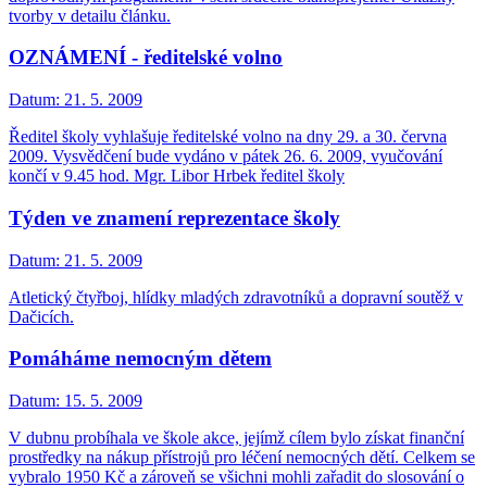
tvorby v detailu článku.
OZNÁMENÍ - ředitelské volno
Datum:
21. 5. 2009
Ředitel školy vyhlašuje ředitelské volno na dny 29. a 30. června
2009. Vysvědčení bude vydáno v pátek 26. 6. 2009, vyučování
končí v 9.45 hod. Mgr. Libor Hrbek ředitel školy
Týden ve znamení reprezentace školy
Datum:
21. 5. 2009
Atletický čtyřboj, hlídky mladých zdravotníků a dopravní soutěž v
Dačicích.
Pomáháme nemocným dětem
Datum:
15. 5. 2009
V dubnu probíhala ve škole akce, jejímž cílem bylo získat finanční
prostředky na nákup přístrojů pro léčení nemocných dětí. Celkem se
vybralo 1950 Kč a zároveň se všichni mohli zařadit do slosování o