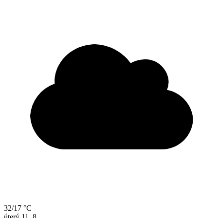
32/17 °C
úterý
11. 8.