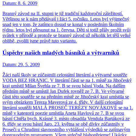
Datum:
8. 6. 2009
Branný závod na II. stupni je již tradiční každoroční záležitostí.
Většinou se k nám přidávají i žáci 5. ročníku. Letos byl výjimečný
snad jen v tom, že zatímco dosud se konal v posledním školním
týdnu, letos byl přesunut na 1. června. Děti si totiž přály prožít svůj
svátek v přírodě a protože se branný závod už několik let těší velké
oblibě, zvolili jsme právě tuto variantu.
Úspěchy našich mladých básníků a výtvarníků
Datum:
29. 5. 2009
Žáci naší školy se zúčastnili celostátní literární a výtvarné soutěže
VODA BEZ HRANIC. V literární části se na 1. místě za Jihočeský
kraj umístil Milan Švehla ze 7. B se svou básní Voda. Na dalším
předním místě se umístil Jan Dufek rovněž ze 7. B. Ve výtvarné
části této soutěže se na předním místě ze Jihočeský kraj umístila se
svým obrázkem Tereza Mayerová ze 4. třídy. V další celostátní
literární soutěži MALÁ PROSEČ TERÉZY NOVÁKOVÉ se na 1.
místě v kategorii poezie umístila Aneta Havlová ze 7. B se svou
básní Chtěla bych. Krásné 3. místo obsadila Vendula Bartáková ze
6. třídy se svou básní Jaro. 23. května se obě dívky zúčastnily v
Proseči u Chrudimi slavnostního vyhlášení výsledků se zajímavým
doprovodným programem. Všem srdečně blahopřejeme! Ukázky