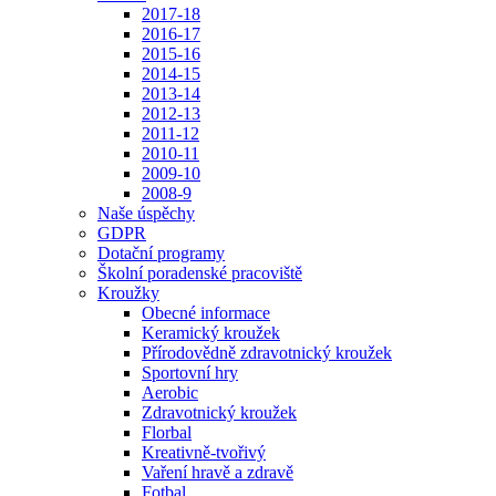
2017-18
2016-17
2015-16
2014-15
2013-14
2012-13
2011-12
2010-11
2009-10
2008-9
Naše úspěchy
GDPR
Dotační programy
Školní poradenské pracoviště
Kroužky
Obecné informace
Keramický kroužek
Přírodovědně zdravotnický kroužek
Sportovní hry
Aerobic
Zdravotnický kroužek
Florbal
Kreativně-tvořivý
Vaření hravě a zdravě
Fotbal