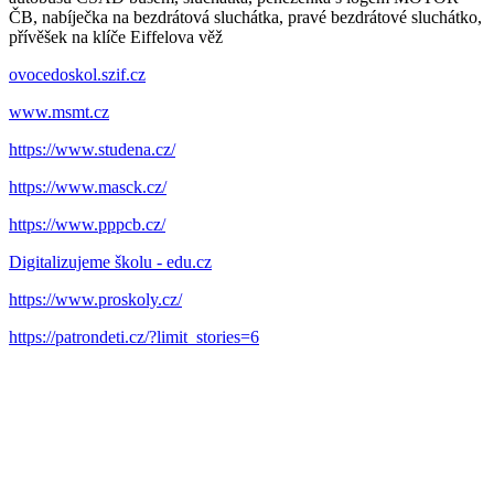
ČB, nabíječka na bezdrátová sluchátka, pravé bezdrátové sluchátko,
přívěšek na klíče Eiffelova věž
ovocedoskol.szif.cz
www.msmt.cz
https://www.studena.cz/
https://www.masck.cz/
https://www.pppcb.cz/
Digitalizujeme školu - edu.cz
https://www.proskoly.cz/
https://patrondeti.cz/?limit_stories=6