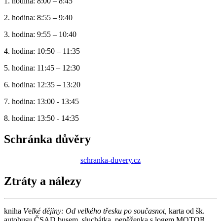
1. hodina: 8:00 – 8:45
2. hodina: 8:55 – 9:40
3. hodina: 9:55 – 10:40
4. hodina: 10:50 – 11:35
5. hodina: 11:45 – 12:30
6. hodina: 12:35 – 13:20
7. hodina: 13:00 - 13:45
8. hodina: 13:50 - 14:35
Schránka důvěry
schranka-duvery.cz
Ztráty a nálezy
kniha
V
e
lké dějiny: Od velkého třesku po současnot,
karta od šk.
autobusu ČSAD busem, sluchátka, peněženka s logem MOTOR