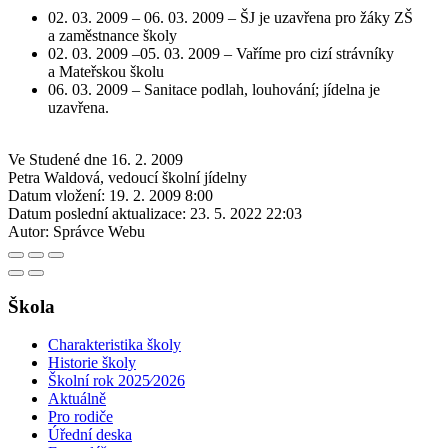
02. 03. 2009 – 06. 03. 2009 – ŠJ je uzavřena pro žáky ZŠ
a zaměstnance školy
02. 03. 2009 –05. 03. 2009 – Vaříme pro cizí strávníky
a Mateřskou školu
06. 03. 2009 – Sanitace podlah, louhování; jídelna je
uzavřena.
Ve Studené dne 16. 2. 2009
Petra Waldová, vedoucí školní jídelny
Datum vložení:
19. 2. 2009 8:00
Datum poslední aktualizace:
23. 5. 2022 22:03
Autor:
Správce Webu
Škola
Charakteristika školy
Historie školy
Školní rok 2025⁄2026
Aktuálně
Pro rodiče
Úřední deska