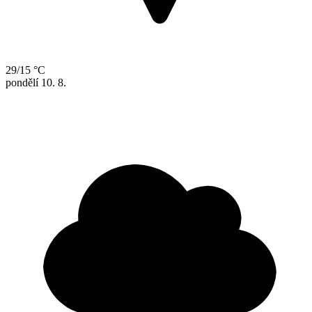
29/15 °C
pondělí
10. 8.