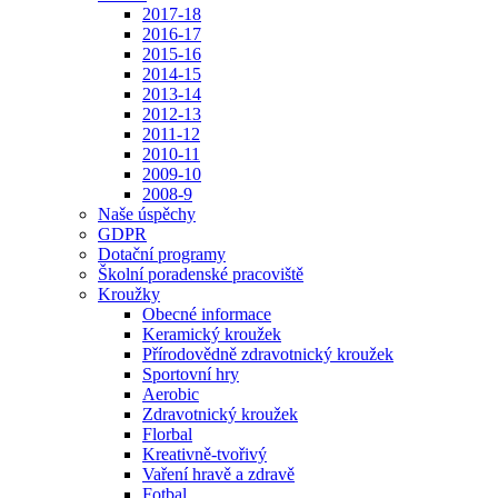
2017-18
2016-17
2015-16
2014-15
2013-14
2012-13
2011-12
2010-11
2009-10
2008-9
Naše úspěchy
GDPR
Dotační programy
Školní poradenské pracoviště
Kroužky
Obecné informace
Keramický kroužek
Přírodovědně zdravotnický kroužek
Sportovní hry
Aerobic
Zdravotnický kroužek
Florbal
Kreativně-tvořivý
Vaření hravě a zdravě
Fotbal