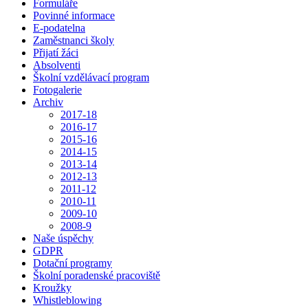
Formuláře
Povinné informace
E-podatelna
Zaměstnanci školy
Přijatí žáci
Absolventi
Školní vzdělávací program
Fotogalerie
Archiv
2017-18
2016-17
2015-16
2014-15
2013-14
2012-13
2011-12
2010-11
2009-10
2008-9
Naše úspěchy
GDPR
Dotační programy
Školní poradenské pracoviště
Kroužky
Whistleblowing