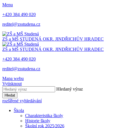
Menu
+420 384 490 020
reditel@zsstudena.cz
ZŠ a MŠ STUDENÁ
OKR. JINDŘICHŮV HRADEC
ZŠ a MŠ STUDENÁ
OKR. JINDŘICHŮV HRADEC
+420 384 490 020
reditel@zsstudena.cz
Mapa webu
Vytisknout
Hledaný výraz
Hledat
rozšířené vyhledávání
Škola
Charakteristika školy
Historie školy
Školní rok 2025⁄2026