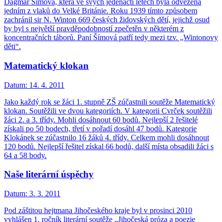
Dagmar Šímová, která ve svých jedenácti letech byla odvezena
jedním z vlaků do Velké Británie. Roku 1939 tímto způsobem
zachránil sir N. Winton 669 českých židovských dětí, jejichž osud
by byl s největší pravděpodobností zpečetěn v některém z
koncentračních táborů. Paní Šímová patří tedy mezi tzv. „Wintonovy
děti“.
Matematický klokan
Datum:
14. 4. 2011
Jako každý rok se žáci 1. stupně ZŠ zúčastnili soutěže Matematický
klokan. Soutěžili ve dvou kategoriích. V kategorii Cvrček soutěžili
žáci 2. a 3. třídy. Mohli dosáhnout 60 bodů. Nejlepší 2 řešitelé
získali po 50 bodech, třetí v pořadí dosáhl 47 bodů. Kategorie
Klokánek se zúčastnilo 16 žáků 4. třídy. Celkem mohli dosáhnout
120 bodů. Nejlepší řešitel získal 66 bodů, další místa obsadili žáci s
64 a 58 body.
Naše literární úspěchy
Datum:
3. 3. 2011
Pod záštitou hejtmana Jihočeského kraje byl v prosinci 2010
vyhlášen 1. ročník literární soutěže „Jihočeská próza a poezie