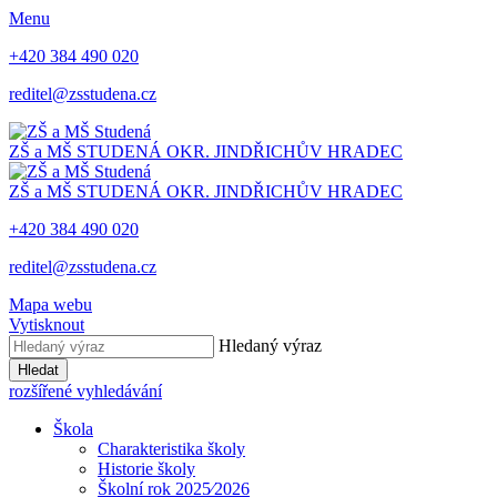
Menu
+420 384 490 020
reditel@zsstudena.cz
ZŠ a MŠ STUDENÁ
OKR. JINDŘICHŮV HRADEC
ZŠ a MŠ STUDENÁ
OKR. JINDŘICHŮV HRADEC
+420 384 490 020
reditel@zsstudena.cz
Mapa webu
Vytisknout
Hledaný výraz
Hledat
rozšířené vyhledávání
Škola
Charakteristika školy
Historie školy
Školní rok 2025⁄2026