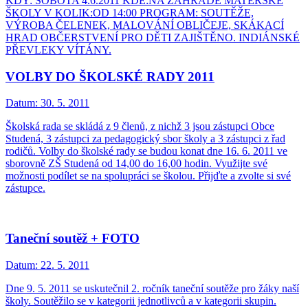
KDY: SOBOTA 4.6.2011 KDE:NA ZAHRADĚ MATEŘSKÉ
ŠKOLY V KOLIK:OD 14:00 PROGRAM: SOUTĚŽE,
VÝROBA ČELENEK, MALOVÁNÍ OBLIČEJE, SKÁKACÍ
HRAD OBČERSTVENÍ PRO DĚTI ZAJIŠTĚNO. INDIÁNSKÉ
PŘEVLEKY VÍTÁNY.
VOLBY DO ŠKOLSKÉ RADY 2011
Datum:
30. 5. 2011
Školská rada se skládá z 9 členů, z nichž 3 jsou zástupci Obce
Studená, 3 zástupci za pedagogický sbor školy a 3 zástupci z řad
rodičů. Volby do školské rady se budou konat dne 16. 6. 2011 ve
sborovně ZŠ Studená od 14,00 do 16,00 hodin. Využijte své
možnosti podílet se na spolupráci se školou. Přijďte a zvolte si své
zástupce.
Taneční soutěž + FOTO
Datum:
22. 5. 2011
Dne 9. 5. 2011 se uskutečnil 2. ročník taneční soutěže pro žáky naší
školy. Soutěžilo se v kategorii jednotlivců a v kategorii skupin.