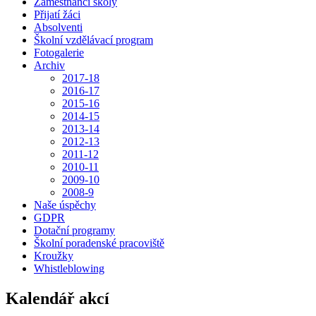
Zaměstnanci školy
Přijatí žáci
Absolventi
Školní vzdělávací program
Fotogalerie
Archiv
2017-18
2016-17
2015-16
2014-15
2013-14
2012-13
2011-12
2010-11
2009-10
2008-9
Naše úspěchy
GDPR
Dotační programy
Školní poradenské pracoviště
Kroužky
Whistleblowing
Kalendář akcí