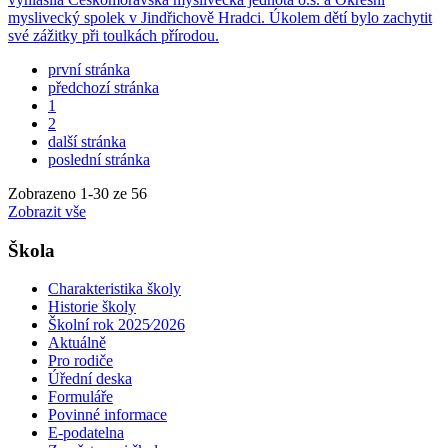
myslivecký spolek v Jindřichově Hradci. Úkolem dětí bylo zachytit
své zážitky při toulkách přírodou.
první stránka
předchozí stránka
1
2
další stránka
poslední stránka
Zobrazeno
1
-
30
ze 56
Zobrazit vše
Škola
Charakteristika školy
Historie školy
Školní rok 2025⁄2026
Aktuálně
Pro rodiče
Úřední deska
Formuláře
Povinné informace
E-podatelna