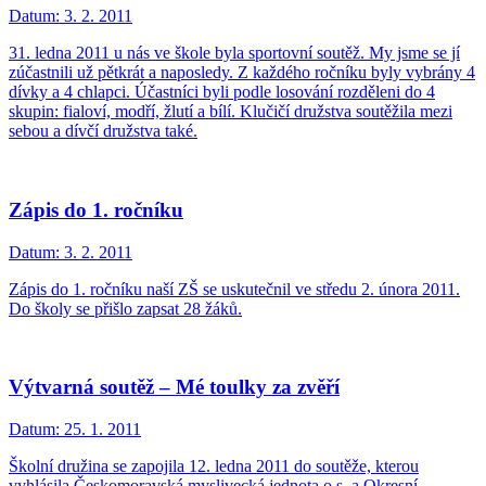
Datum:
3. 2. 2011
31. ledna 2011 u nás ve škole byla sportovní soutěž. My jsme se jí
zúčastnili už pětkrát a naposledy. Z každého ročníku byly vybrány 4
dívky a 4 chlapci. Účastníci byli podle losování rozděleni do 4
skupin: fialoví, modří, žlutí a bílí. Klučičí družstva soutěžila mezi
sebou a dívčí družstva také.
Zápis do 1. ročníku
Datum:
3. 2. 2011
Zápis do 1. ročníku naší ZŠ se uskutečnil ve středu 2. února 2011.
Do školy se přišlo zapsat 28 žáků.
Výtvarná soutěž – Mé toulky za zvěří
Datum:
25. 1. 2011
Školní družina se zapojila 12. ledna 2011 do soutěže, kterou
vyhlásila Českomoravská myslivecká jednota o.s. a Okresní