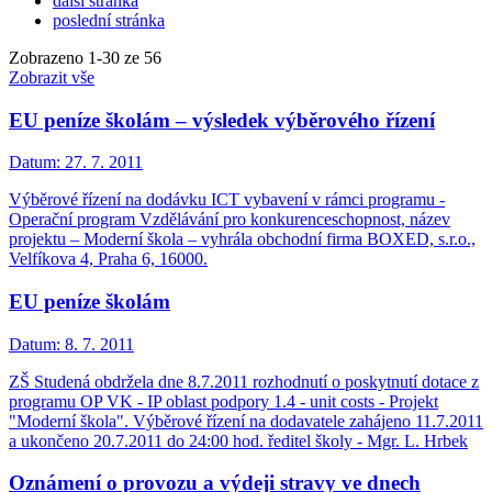
další stránka
poslední stránka
Zobrazeno
1
-
30
ze 56
Zobrazit vše
EU peníze školám – výsledek výběrového řízení
Datum:
27. 7. 2011
Výběrové řízení na dodávku ICT vybavení v rámci programu -
Operační program Vzdělávání pro konkurenceschopnost, název
projektu – Moderní škola – vyhrála obchodní firma BOXED, s.r.o.,
Velfíkova 4, Praha 6, 16000.
EU peníze školám
Datum:
8. 7. 2011
ZŠ Studená obdržela dne 8.7.2011 rozhodnutí o poskytnutí dotace z
programu OP VK - IP oblast podpory 1.4 - unit costs - Projekt
"Moderní škola". Výběrové řízení na dodavatele zahájeno 11.7.2011
a ukončeno 20.7.2011 do 24:00 hod. ředitel školy - Mgr. L. Hrbek
Oznámení o provozu a výdeji stravy ve dnech