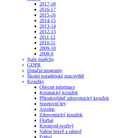
2017-18
2016-17
2015-16
2014-15
2013-14
2012-13
2011-12
2010-11
2009-10
2008-9
Naše úspěchy
GDPR
Dotační programy
Školní poradenské pracoviště
Kroužky
Obecné informace
Keramický kroužek
Přírodovědně zdravotnický kroužek
Sportovní hry
Aerobic
Zdravotnický kroužek
Florbal
Kreativně-tvořivý
Vaření hravě a zdravě
Fotbal