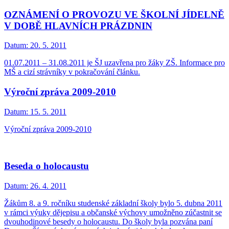
OZNÁMENÍ O PROVOZU VE ŠKOLNÍ JÍDELNĚ
V DOBĚ HLAVNÍCH PRÁZDNIN
Datum:
20. 5. 2011
01.07.2011 – 31.08.2011 je ŠJ uzavřena pro žáky ZŠ. Informace pro
MŠ a cizí strávníky v pokračování článku.
Výroční zpráva 2009-2010
Datum:
15. 5. 2011
Výroční zpráva 2009-2010
Beseda o holocaustu
Datum:
26. 4. 2011
Žákům 8. a 9. ročníku studenské základní školy bylo 5. dubna 2011
v rámci výuky dějepisu a občanské výchovy umožněno zúčastnit se
dvouhodinové besedy o holocaustu. Do školy byla pozvána paní