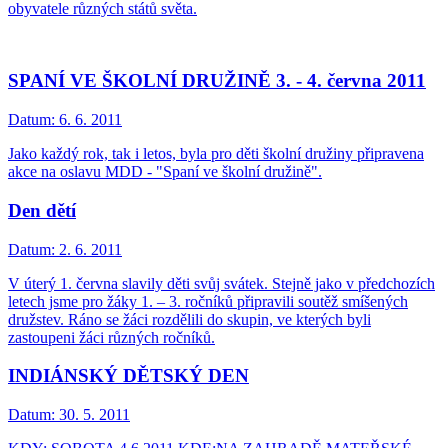
obyvatele různých států světa.
SPANÍ VE ŠKOLNÍ DRUŽINĚ 3. - 4. června 2011
Datum:
6. 6. 2011
Jako každý rok, tak i letos, byla pro děti školní družiny připravena
akce na oslavu MDD - "Spaní ve školní družině".
Den dětí
Datum:
2. 6. 2011
V úterý 1. června slavily děti svůj svátek. Stejně jako v předchozích
letech jsme pro žáky 1. – 3. ročníků připravili soutěž smíšených
družstev. Ráno se žáci rozdělili do skupin, ve kterých byli
zastoupeni žáci různých ročníků.
INDIÁNSKÝ DĚTSKÝ DEN
Datum:
30. 5. 2011