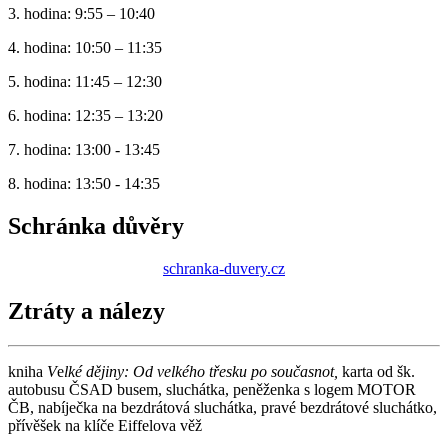
3. hodina: 9:55 – 10:40
4. hodina: 10:50 – 11:35
5. hodina: 11:45 – 12:30
6. hodina: 12:35 – 13:20
7. hodina: 13:00 - 13:45
8. hodina: 13:50 - 14:35
Schránka důvěry
schranka-duvery.cz
Ztráty a nálezy
kniha
V
e
lké dějiny: Od velkého třesku po současnot,
karta od šk.
autobusu ČSAD busem, sluchátka, peněženka s logem MOTOR
ČB, nabíječka na bezdrátová sluchátka, pravé bezdrátové sluchátko,
přívěšek na klíče Eiffelova věž