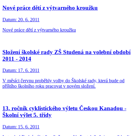
Nové práce dětí z výtvarného kroužku
Datum:
20. 6. 2011
Nové práce dětí z výtvarného kroužku
Složení školské rady ZŠ Studená na volební období
2011 - 2014
Datum:
17. 6. 2011
V měsíci červnu proběhly volby do Školské rady, která bude od
příštího školního roku pracovat v novém složení.
13. ročník cyklistického výletu Českou Kanadou -
Školní výlet 5. třídy
Datum:
15. 6. 2011