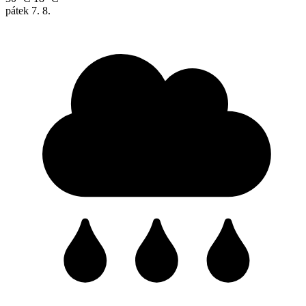
pátek
7. 8.