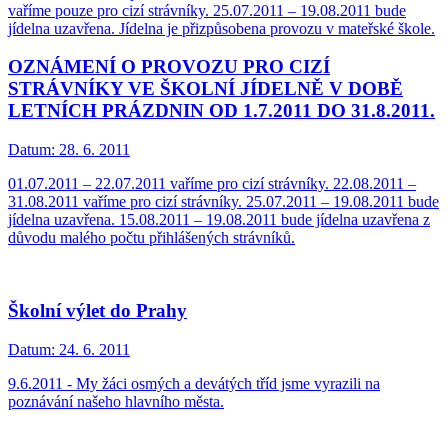
vaříme pouze pro cizí strávníky. 25.07.2011 – 19.08.2011 bude
jídelna uzavřena. Jídelna je přizpůsobena provozu v mateřské škole.
OZNÁMENÍ O PROVOZU PRO CIZÍ
STRÁVNÍKY VE ŠKOLNÍ JÍDELNĚ V DOBĚ
LETNÍCH PRÁZDNIN OD 1.7.2011 DO 31.8.2011.
Datum:
28. 6. 2011
01.07.2011 – 22.07.2011 vaříme pro cizí strávníky. 22.08.2011 –
31.08.2011 vaříme pro cizí strávníky. 25.07.2011 – 19.08.2011 bude
jídelna uzavřena. 15.08.2011 – 19.08.2011 bude jídelna uzavřena z
důvodu malého počtu přihlášených strávníků.
Školní výlet do Prahy
Datum:
24. 6. 2011
9.6.2011 - My žáci osmých a devátých tříd jsme vyrazili na
poznávání našeho hlavního města.