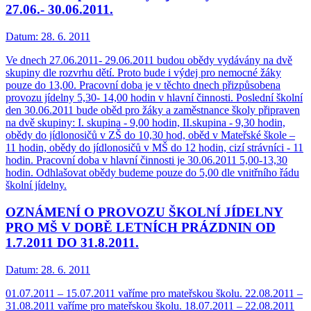
27.06.- 30.06.2011.
Datum:
28. 6. 2011
Ve dnech 27.06.2011- 29.06.2011 budou obědy vydávány na dvě
skupiny dle rozvrhu dětí. Proto bude i výdej pro nemocné žáky
pouze do 13,00. Pracovní doba je v těchto dnech přizpůsobena
provozu jídelny 5,30- 14,00 hodin v hlavní činnosti. Poslední školní
den 30.06.2011 bude oběd pro žáky a zaměstnance školy připraven
na dvě skupiny: I. skupina - 9,00 hodin, II.skupina - 9,30 hodin,
obědy do jídlonosičů v ZŠ do 10,30 hod, oběd v Mateřské škole –
11 hodin, obědy do jídlonosičů v MŠ do 12 hodin, cizí strávníci - 11
hodin. Pracovní doba v hlavní činnosti je 30.06.2011 5,00-13,30
hodin. Odhlašovat obědy budeme pouze do 5,00 dle vnitřního řádu
školní jídelny.
OZNÁMENÍ O PROVOZU ŠKOLNÍ JÍDELNY
PRO MŠ V DOBĚ LETNÍCH PRÁZDNIN OD
1.7.2011 DO 31.8.2011.
Datum:
28. 6. 2011
01.07.2011 – 15.07.2011 vaříme pro mateřskou školu. 22.08.2011 –
31.08.2011 vaříme pro mateřskou školu. 18.07.2011 – 22.08.2011