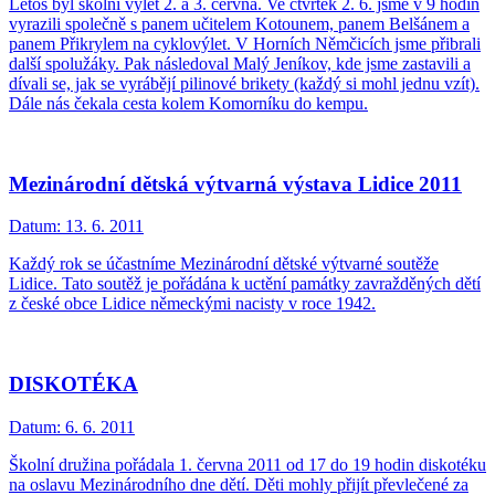
Letos byl školní výlet 2. a 3. června. Ve čtvrtek 2. 6. jsme v 9 hodin
vyrazili společně s panem učitelem Kotounem, panem Belšánem a
panem Přikrylem na cyklovýlet. V Horních Němčicích jsme přibrali
další spolužáky. Pak následoval Malý Jeníkov, kde jsme zastavili a
dívali se, jak se vyrábějí pilinové brikety (každý si mohl jednu vzít).
Dále nás čekala cesta kolem Komorníku do kempu.
Mezinárodní dětská výtvarná výstava Lidice 2011
Datum:
13. 6. 2011
Každý rok se účastníme Mezinárodní dětské výtvarné soutěže
Lidice. Tato soutěž je pořádána k uctění památky zavražděných dětí
z české obce Lidice německými nacisty v roce 1942.
DISKOTÉKA
Datum:
6. 6. 2011
Školní družina pořádala 1. června 2011 od 17 do 19 hodin diskotéku
na oslavu Mezinárodního dne dětí. Děti mohly přijít převlečené za