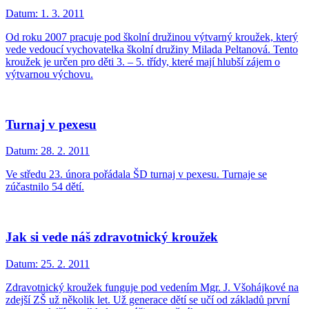
Datum:
1. 3. 2011
Od roku 2007 pracuje pod školní družinou výtvarný kroužek, který
vede vedoucí vychovatelka školní družiny Milada Peltanová. Tento
kroužek je určen pro děti 3. – 5. třídy, které mají hlubší zájem o
výtvarnou výchovu.
Turnaj v pexesu
Datum:
28. 2. 2011
Ve středu 23. února pořádala ŠD turnaj v pexesu. Turnaje se
zúčastnilo 54 dětí.
Jak si vede náš zdravotnický kroužek
Datum:
25. 2. 2011
Zdravotnický kroužek funguje pod vedením Mgr. J. Všohájkové na
zdejší ZŠ už několik let. Už generace dětí se učí od základů první