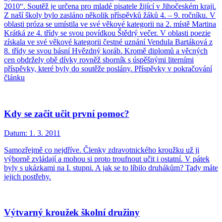
2010“. Soutěž je určena pro mladé pisatele žijící v Jihočeském kraji.
Z naší školy bylo zasláno několik příspěvků žáků 4. – 9. ročníku. V
oblasti próza se umístila ve své věkové kategorii na 2. místě Martina
Krátká ze 4. třídy se svou povídkou Štědrý večer. V oblasti poezie
získala ve své věkové kategorii čestné uznání Vendula Bartáková z
8. třídy se svou básní Hvězdný koráb. Kromě diplomů a věcných
cen obdržely obě dívky rovněž sborník s úspěšnými literními
příspěvky, které byly do soutěže poslány. Příspěvky v pokračování
článku
Kdy se začít učit první pomoc?
Datum:
1. 3. 2011
Samozřejmě co nejdříve. Členky zdravotnického kroužku už ji
výborně zvládají a mohou si proto troufnout učit i ostatní. V pátek
byly s ukázkami na I. stupni. A jak se to líbilo druhákům? Tady máte
jejich postřehy.
Výtvarný kroužek školní družiny