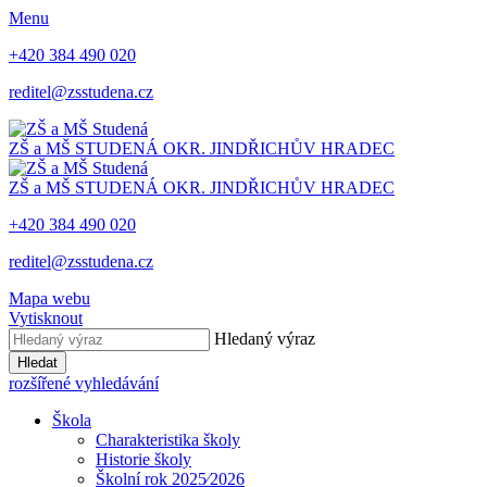
Menu
+420 384 490 020
reditel@zsstudena.cz
ZŠ a MŠ STUDENÁ
OKR. JINDŘICHŮV HRADEC
ZŠ a MŠ STUDENÁ
OKR. JINDŘICHŮV HRADEC
+420 384 490 020
reditel@zsstudena.cz
Mapa webu
Vytisknout
Hledaný výraz
Hledat
rozšířené vyhledávání
Škola
Charakteristika školy
Historie školy
Školní rok 2025⁄2026