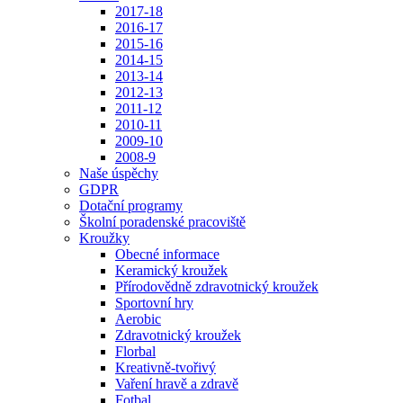
2017-18
2016-17
2015-16
2014-15
2013-14
2012-13
2011-12
2010-11
2009-10
2008-9
Naše úspěchy
GDPR
Dotační programy
Školní poradenské pracoviště
Kroužky
Obecné informace
Keramický kroužek
Přírodovědně zdravotnický kroužek
Sportovní hry
Aerobic
Zdravotnický kroužek
Florbal
Kreativně-tvořivý
Vaření hravě a zdravě
Fotbal