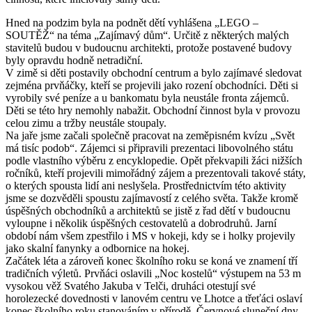
Hned na podzim byla na podnět dětí vyhlášena „LEGO –
SOUTĚŽ“ na téma „Zajímavý dům“. Určitě z některých malých
stavitelů budou v budoucnu architekti, protože postavené budovy
byly opravdu hodně netradiční.
V zimě si děti postavily obchodní centrum a bylo zajímavé sledovat
zejména prvňáčky, kteří se projevili jako rození obchodníci. Děti si
vyrobily své peníze a u bankomatu byla neustále fronta zájemců.
Děti se této hry nemohly nabažit. Obchodní činnost byla v provozu
celou zimu a tržby neustále stoupaly.
Na jaře jsme začali společně pracovat na zeměpisném kvízu „Svět
má tisíc podob“. Zájemci si připravili prezentaci libovolného státu
podle vlastního výběru z encyklopedie. Opět překvapili žáci nižších
ročníků, kteří projevili mimořádný zájem a prezentovali takové státy,
o kterých spousta lidí ani neslyšela. Prostřednictvím této aktivity
jsme se dozvěděli spoustu zajímavostí z celého světa. Takže kromě
úspěšných obchodníků a architektů se jistě z řad dětí v budoucnu
vyloupne i několik úspěšných cestovatelů a dobrodruhů. Jarní
období nám všem zpestřilo i MS v hokeji, kdy se i holky projevily
jako skalní fanynky a odbornice na hokej.
Začátek léta a zároveň konec školního roku se koná ve znamení tří
tradičních výletů. Prvňáci oslavili „Noc kostelů“ výstupem na 53 m
vysokou věž Svatého Jakuba v Telči, druháci otestují své
horolezecké dovednosti v lanovém centru ve Lhotce a třeťáci oslaví
konec školního roku stanováním v přírodě. Červnové sluneční dny