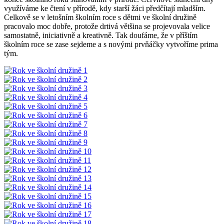
využíváme ke čtení v přírodě, kdy starší žáci předčítají mladším.
Celkově se v letošním školním roce s dětmi ve školní družině
pracovalo moc dobře, protože drtivá většina se projevovala velice
samostatně, iniciativně a kreativně. Tak doufáme, že v příštím
školním roce se zase sejdeme a s novými prvňáčky vytvoříme prima
tým.