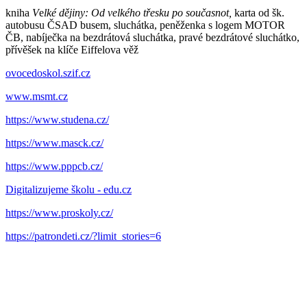
kniha
V
e
lké dějiny: Od velkého třesku po současnot,
karta od šk.
autobusu ČSAD busem, sluchátka, peněženka s logem MOTOR
ČB, nabíječka na bezdrátová sluchátka, pravé bezdrátové sluchátko,
přívěšek na klíče Eiffelova věž
ovocedoskol.szif.cz
www.msmt.cz
https://www.studena.cz/
https://www.masck.cz/
https://www.pppcb.cz/
Digitalizujeme školu - edu.cz
https://www.proskoly.cz/
https://patrondeti.cz/?limit_stories=6