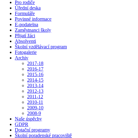
Pro rodiče
Úřední deska
Formuláře
Povinné informace
E-podatelna
Zaměstnanci školy
Přijatí žáci
Absolventi
Školní vzdělávací program
Fotogalerie
Archiv
2017-18
2016-17
2015-16
2014-15
2013-14
2012-13
2011-12
2010-11
2009-10
2008-9
Naše úspěchy
GDPR
Dotační programy
Školní poradenské pracoviště