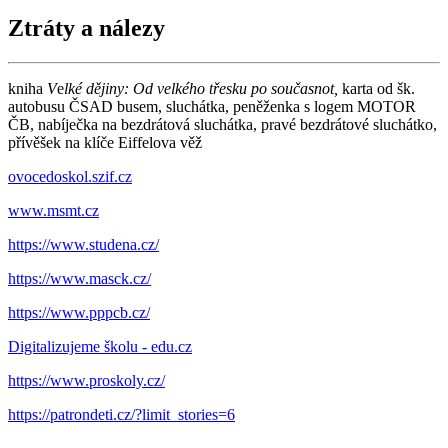
Ztráty a nálezy
kniha
V
e
lké dějiny: Od velkého třesku po současnot,
karta od šk.
autobusu ČSAD busem, sluchátka, peněženka s logem MOTOR
ČB, nabíječka na bezdrátová sluchátka, pravé bezdrátové sluchátko,
přívěšek na klíče Eiffelova věž
ovocedoskol.szif.cz
www.msmt.cz
https://www.studena.cz/
https://www.masck.cz/
https://www.pppcb.cz/
Digitalizujeme školu - edu.cz
https://www.proskoly.cz/
https://patrondeti.cz/?limit_stories=6