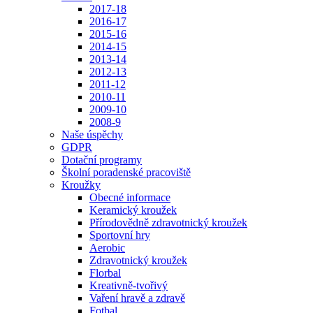
2017-18
2016-17
2015-16
2014-15
2013-14
2012-13
2011-12
2010-11
2009-10
2008-9
Naše úspěchy
GDPR
Dotační programy
Školní poradenské pracoviště
Kroužky
Obecné informace
Keramický kroužek
Přírodovědně zdravotnický kroužek
Sportovní hry
Aerobic
Zdravotnický kroužek
Florbal
Kreativně-tvořivý
Vaření hravě a zdravě
Fotbal