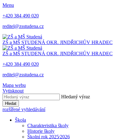
Menu
+420 384 490 020
reditel@zsstudena.cz
ZŠ a MŠ STUDENÁ
OKR. JINDŘICHŮV HRADEC
ZŠ a MŠ STUDENÁ
OKR. JINDŘICHŮV HRADEC
+420 384 490 020
reditel@zsstudena.cz
Mapa webu
Vytisknout
Hledaný výraz
Hledat
rozšířené vyhledávání
Škola
Charakteristika školy
Historie školy
Školní rok 2025⁄2026