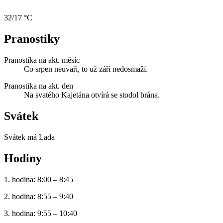
32/17 °C
Pranostiky
Pranostika na akt. měsíc
Co srpen neuvaří, to už září nedosmaží.
Pranostika na akt. den
Na svatého Kajetána otvírá se stodol brána.
Svátek
Svátek má
Lada
Hodiny
1. hodina: 8:00 – 8:45
2. hodina: 8:55 – 9:40
3. hodina: 9:55 – 10:40