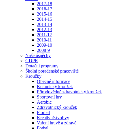
2017-18
2016-17
2015-16
2014-15
2013-14
2012-13
2011-12
2010-11
2009-10
2008-9
Naše úspěchy
GDPR
Dotační programy
Školní poradenské pracoviště
Kroužky
Obecné informace
Keramický kroužek
Přírodovědně zdravotnický kroužek
Sportovní hry
Aerobic
Zdravotnický kroužek
Florbal
Kreativně-tvořivý
Vaření hravě a zdravě
Fotbal