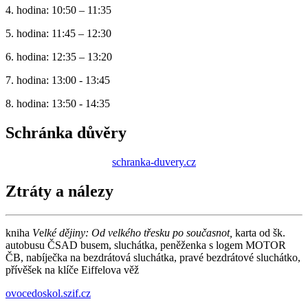
4. hodina: 10:50 – 11:35
5. hodina: 11:45 – 12:30
6. hodina: 12:35 – 13:20
7. hodina: 13:00 - 13:45
8. hodina: 13:50 - 14:35
Schránka důvěry
schranka-duvery.cz
Ztráty a nálezy
kniha
V
e
lké dějiny: Od velkého třesku po současnot,
karta od šk.
autobusu ČSAD busem, sluchátka, peněženka s logem MOTOR
ČB, nabíječka na bezdrátová sluchátka, pravé bezdrátové sluchátko,
přívěšek na klíče Eiffelova věž
ovocedoskol.szif.cz