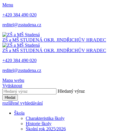
Menu
+420 384 490 020
reditel@zsstudena.cz
ZŠ a MŠ STUDENÁ
OKR. JINDŘICHŮV HRADEC
ZŠ a MŠ STUDENÁ
OKR. JINDŘICHŮV HRADEC
+420 384 490 020
reditel@zsstudena.cz
Mapa webu
Vytisknout
Hledaný výraz
Hledat
rozšířené vyhledávání
Škola
Charakteristika školy
Historie školy
Školní rok 2025⁄2026