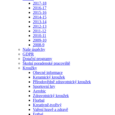
2017-18
2016-17
2015-16
2014-15
2013-14
2012-13
2011-12
2010-11
2009-10
2008-9
Naše úspěchy
GDPR
Dotační programy
Školní poradenské pracoviště
Kroužky
Obecné informace
Keramický kroužek
Přírodovědně zdravotnický kroužek
Sportovní hry
Aerobic
Zdravotnický kroužek
Florbal
Kreativně-tvořivý
Vaření hravě a zdravě
Fotbal