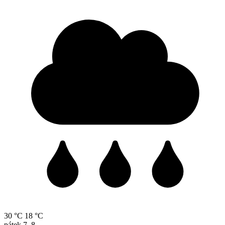
30 °C
18 °C
pátek
7. 8.