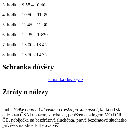
3. hodina: 9:55 – 10:40
4. hodina: 10:50 – 11:35
5. hodina: 11:45 – 12:30
6. hodina: 12:35 – 13:20
7. hodina: 13:00 - 13:45
8. hodina: 13:50 - 14:35
Schránka důvěry
schranka-duvery.cz
Ztráty a nálezy
kniha
V
e
lké dějiny: Od velkého třesku po současnot,
karta od šk.
autobusu ČSAD busem, sluchátka, peněženka s logem MOTOR
ČB, nabíječka na bezdrátová sluchátka, pravé bezdrátové sluchátko,
přívěšek na klíče Eiffelova věž