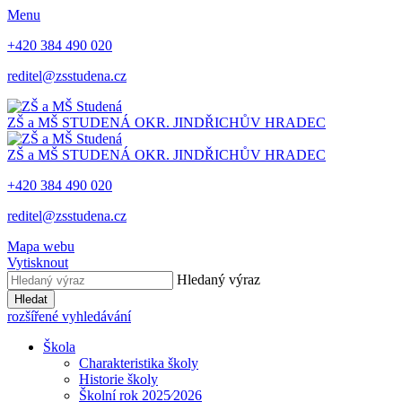
Menu
+420 384 490 020
reditel@zsstudena.cz
ZŠ a MŠ STUDENÁ
OKR. JINDŘICHŮV HRADEC
ZŠ a MŠ STUDENÁ
OKR. JINDŘICHŮV HRADEC
+420 384 490 020
reditel@zsstudena.cz
Mapa webu
Vytisknout
Hledaný výraz
Hledat
rozšířené vyhledávání
Škola
Charakteristika školy
Historie školy
Školní rok 2025⁄2026