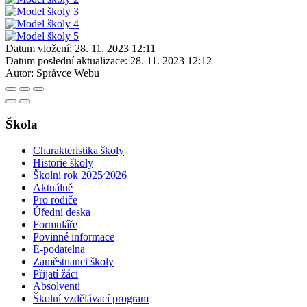
Datum vložení:
28. 11. 2023 12:11
Datum poslední aktualizace:
28. 11. 2023 12:12
Autor:
Správce Webu
Škola
Charakteristika školy
Historie školy
Školní rok 2025⁄2026
Aktuálně
Pro rodiče
Úřední deska
Formuláře
Povinné informace
E-podatelna
Zaměstnanci školy
Přijatí žáci
Absolventi
Školní vzdělávací program