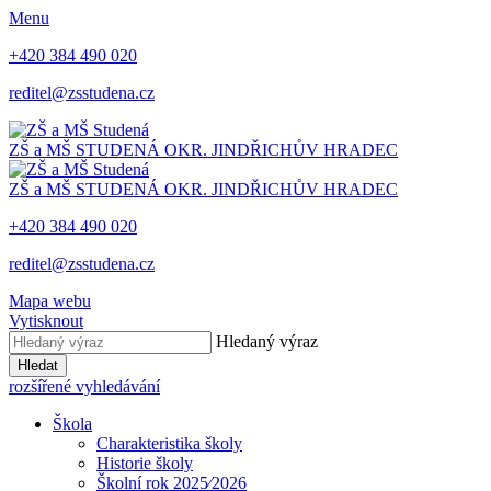
Menu
+420 384 490 020
reditel@zsstudena.cz
ZŠ a MŠ STUDENÁ
OKR. JINDŘICHŮV HRADEC
ZŠ a MŠ STUDENÁ
OKR. JINDŘICHŮV HRADEC
+420 384 490 020
reditel@zsstudena.cz
Mapa webu
Vytisknout
Hledaný výraz
Hledat
rozšířené vyhledávání
Škola
Charakteristika školy
Historie školy
Školní rok 2025⁄2026