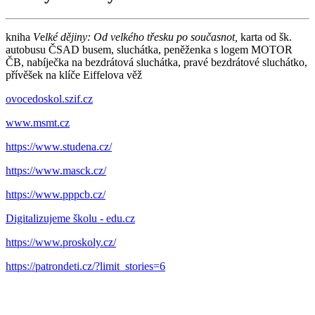
kniha
V
e
lké dějiny: Od velkého třesku po současnot,
karta od šk.
autobusu ČSAD busem, sluchátka, peněženka s logem MOTOR
ČB, nabíječka na bezdrátová sluchátka, pravé bezdrátové sluchátko,
přívěšek na klíče Eiffelova věž
ovocedoskol.szif.cz
www.msmt.cz
https://www.studena.cz/
https://www.masck.cz/
https://www.pppcb.cz/
Digitalizujeme školu - edu.cz
https://www.proskoly.cz/
https://patrondeti.cz/?limit_stories=6