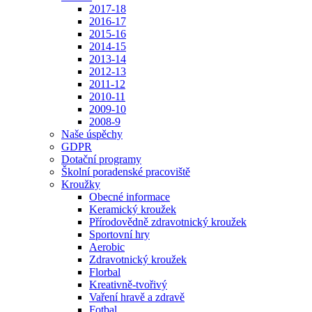
2017-18
2016-17
2015-16
2014-15
2013-14
2012-13
2011-12
2010-11
2009-10
2008-9
Naše úspěchy
GDPR
Dotační programy
Školní poradenské pracoviště
Kroužky
Obecné informace
Keramický kroužek
Přírodovědně zdravotnický kroužek
Sportovní hry
Aerobic
Zdravotnický kroužek
Florbal
Kreativně-tvořivý
Vaření hravě a zdravě
Fotbal