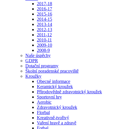
2017-18
2016-17
2015-16
2014-15
2013-14
2012-13
2011-12
2010-11
2009-10
2008-9
Naše úspěchy
GDPR
Dotační programy
Školní poradenské pracoviště
Kroužky
Obecné informace
Keramický kroužek
Přírodovědně zdravotnický kroužek
Sportovní hry
Aerobic
Zdravotnický kroužek
Florbal
Kreativně-tvořivý
Vaření hravě a zdravě
Fotbal