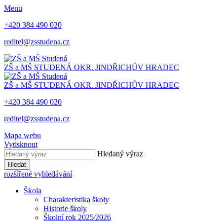
Menu
+420 384 490 020
reditel@zsstudena.cz
ZŠ a MŠ STUDENÁ
OKR. JINDŘICHŮV HRADEC
ZŠ a MŠ STUDENÁ
OKR. JINDŘICHŮV HRADEC
+420 384 490 020
reditel@zsstudena.cz
Mapa webu
Vytisknout
Hledaný výraz
Hledat
rozšířené vyhledávání
Škola
Charakteristika školy
Historie školy
Školní rok 2025⁄2026