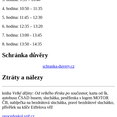
4. hodina: 10:50 – 11:35
5. hodina: 11:45 – 12:30
6. hodina: 12:35 – 13:20
7. hodina: 13:00 - 13:45
8. hodina: 13:50 - 14:35
Schránka důvěry
schranka-duvery.cz
Ztráty a nálezy
kniha
V
e
lké dějiny: Od velkého třesku po současnot,
karta od šk.
autobusu ČSAD busem, sluchátka, peněženka s logem MOTOR
ČB, nabíječka na bezdrátová sluchátka, pravé bezdrátové sluchátko,
přívěšek na klíče Eiffelova věž
ovocedoskol.szif.cz