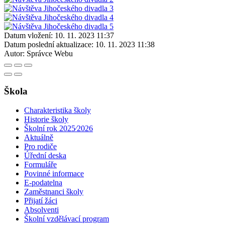
Datum vložení:
10. 11. 2023 11:37
Datum poslední aktualizace:
10. 11. 2023 11:38
Autor:
Správce Webu
Škola
Charakteristika školy
Historie školy
Školní rok 2025⁄2026
Aktuálně
Pro rodiče
Úřední deska
Formuláře
Povinné informace
E-podatelna
Zaměstnanci školy
Přijatí žáci
Absolventi
Školní vzdělávací program