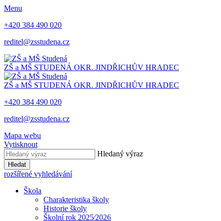
Menu
+420 384 490 020
reditel@zsstudena.cz
ZŠ a MŠ STUDENÁ
OKR. JINDŘICHŮV HRADEC
ZŠ a MŠ STUDENÁ
OKR. JINDŘICHŮV HRADEC
+420 384 490 020
reditel@zsstudena.cz
Mapa webu
Vytisknout
Hledaný výraz
Hledat
rozšířené vyhledávání
Škola
Charakteristika školy
Historie školy
Školní rok 2025⁄2026