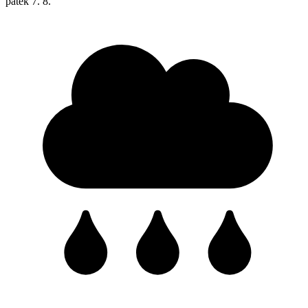
pátek
7. 8.