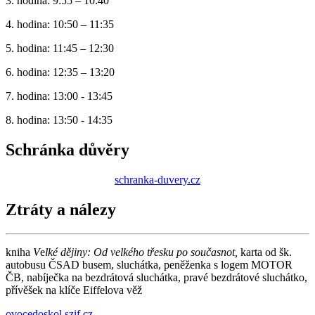
3. hodina: 9:55 – 10:40
4. hodina: 10:50 – 11:35
5. hodina: 11:45 – 12:30
6. hodina: 12:35 – 13:20
7. hodina: 13:00 - 13:45
8. hodina: 13:50 - 14:35
Schránka důvěry
schranka-duvery.cz
Ztráty a nálezy
kniha
V
e
lké dějiny: Od velkého třesku po současnot,
karta od šk.
autobusu ČSAD busem, sluchátka, peněženka s logem MOTOR
ČB, nabíječka na bezdrátová sluchátka, pravé bezdrátové sluchátko,
přívěšek na klíče Eiffelova věž
ovocedoskol.szif.cz