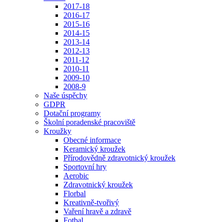
2017-18
2016-17
2015-16
2014-15
2013-14
2012-13
2011-12
2010-11
2009-10
2008-9
Naše úspěchy
GDPR
Dotační programy
Školní poradenské pracoviště
Kroužky
Obecné informace
Keramický kroužek
Přírodovědně zdravotnický kroužek
Sportovní hry
Aerobic
Zdravotnický kroužek
Florbal
Kreativně-tvořivý
Vaření hravě a zdravě
Fotbal