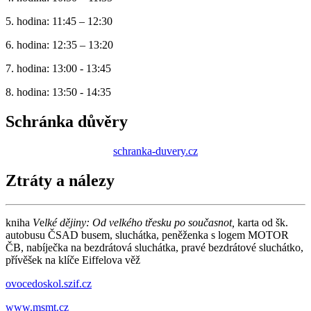
5. hodina: 11:45 – 12:30
6. hodina: 12:35 – 13:20
7. hodina: 13:00 - 13:45
8. hodina: 13:50 - 14:35
Schránka důvěry
schranka-duvery.cz
Ztráty a nálezy
kniha
V
e
lké dějiny: Od velkého třesku po současnot,
karta od šk.
autobusu ČSAD busem, sluchátka, peněženka s logem MOTOR
ČB, nabíječka na bezdrátová sluchátka, pravé bezdrátové sluchátko,
přívěšek na klíče Eiffelova věž
ovocedoskol.szif.cz
www.msmt.cz