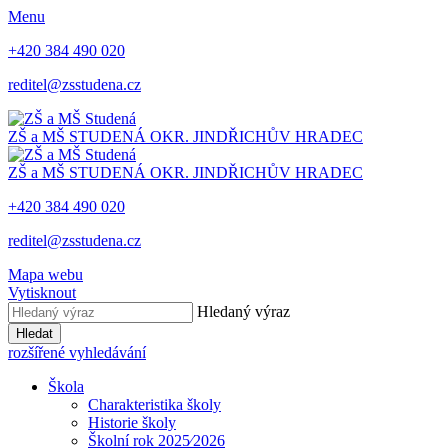
Menu
+420 384 490 020
reditel@zsstudena.cz
ZŠ a MŠ STUDENÁ
OKR. JINDŘICHŮV HRADEC
ZŠ a MŠ STUDENÁ
OKR. JINDŘICHŮV HRADEC
+420 384 490 020
reditel@zsstudena.cz
Mapa webu
Vytisknout
Hledaný výraz
Hledat
rozšířené vyhledávání
Škola
Charakteristika školy
Historie školy
Školní rok 2025⁄2026