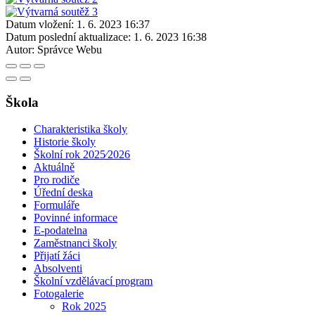
Datum vložení:
1. 6. 2023 16:37
Datum poslední aktualizace:
1. 6. 2023 16:38
Autor:
Správce Webu
Škola
Charakteristika školy
Historie školy
Školní rok 2025⁄2026
Aktuálně
Pro rodiče
Úřední deska
Formuláře
Povinné informace
E-podatelna
Zaměstnanci školy
Přijatí žáci
Absolventi
Školní vzdělávací program
Fotogalerie
Rok 2025