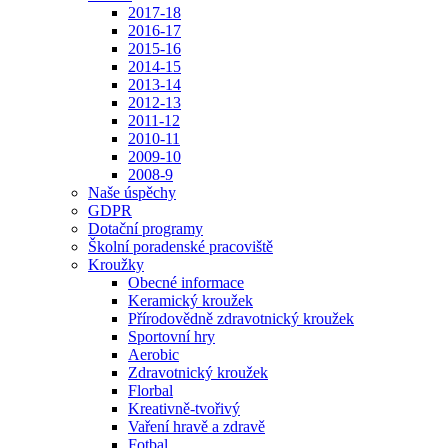
2017-18
2016-17
2015-16
2014-15
2013-14
2012-13
2011-12
2010-11
2009-10
2008-9
Naše úspěchy
GDPR
Dotační programy
Školní poradenské pracoviště
Kroužky
Obecné informace
Keramický kroužek
Přírodovědně zdravotnický kroužek
Sportovní hry
Aerobic
Zdravotnický kroužek
Florbal
Kreativně-tvořivý
Vaření hravě a zdravě
Fotbal