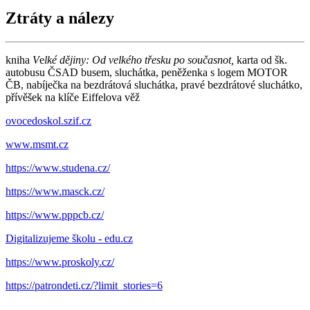
Ztráty a nálezy
kniha
V
e
lké dějiny: Od velkého třesku po současnot,
karta od šk.
autobusu ČSAD busem, sluchátka, peněženka s logem MOTOR
ČB, nabíječka na bezdrátová sluchátka, pravé bezdrátové sluchátko,
přívěšek na klíče Eiffelova věž
ovocedoskol.szif.cz
www.msmt.cz
https://www.studena.cz/
https://www.masck.cz/
https://www.pppcb.cz/
Digitalizujeme školu - edu.cz
https://www.proskoly.cz/
https://patrondeti.cz/?limit_stories=6