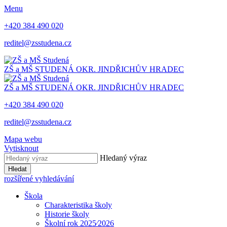
Menu
+420 384 490 020
reditel@zsstudena.cz
ZŠ a MŠ STUDENÁ
OKR. JINDŘICHŮV HRADEC
ZŠ a MŠ STUDENÁ
OKR. JINDŘICHŮV HRADEC
+420 384 490 020
reditel@zsstudena.cz
Mapa webu
Vytisknout
Hledaný výraz
Hledat
rozšířené vyhledávání
Škola
Charakteristika školy
Historie školy
Školní rok 2025⁄2026