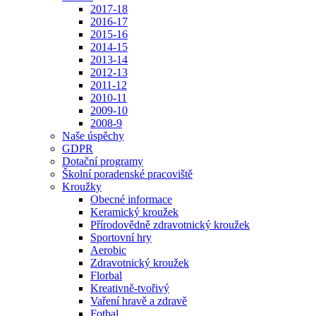
2017-18
2016-17
2015-16
2014-15
2013-14
2012-13
2011-12
2010-11
2009-10
2008-9
Naše úspěchy
GDPR
Dotační programy
Školní poradenské pracoviště
Kroužky
Obecné informace
Keramický kroužek
Přírodovědně zdravotnický kroužek
Sportovní hry
Aerobic
Zdravotnický kroužek
Florbal
Kreativně-tvořivý
Vaření hravě a zdravě
Fotbal