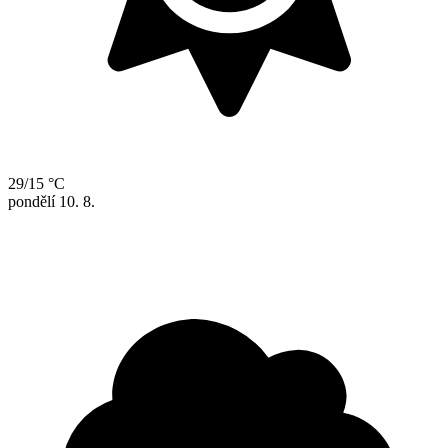
29/15 °C
pondělí
10. 8.