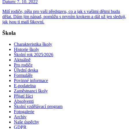
Datum:
7. 10. 2022
Milí rodiče, píšu pro vaši představu, co a jak s vašimi dětmi budu
dělat. Dám jim nápad, pomůžu s prvním krokem a dál už jen sleduji,
jak jsou ti malí šikovní.
Škola
Charakteristika školy
Historie školy
Školní rok 2025⁄2026
Aktuálně
Pro rodiče
Úřední deska
Formuláře
Povinné informace
E-podatelna
Zaměstnanci školy
Přijatí žáci
Absolventi
Školní vzdělávací program
Fotogalerie
Archiv
Naše úspěchy
GDPR