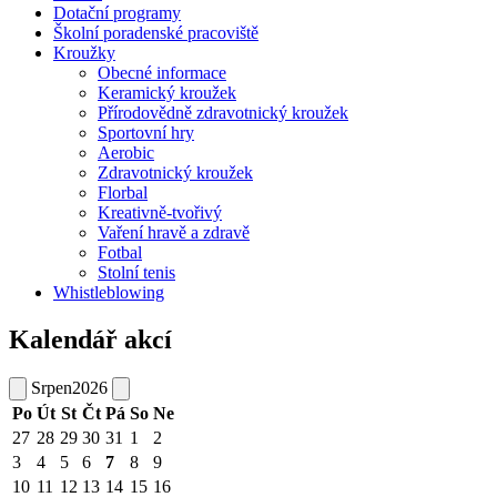
Dotační programy
Školní poradenské pracoviště
Kroužky
Obecné informace
Keramický kroužek
Přírodovědně zdravotnický kroužek
Sportovní hry
Aerobic
Zdravotnický kroužek
Florbal
Kreativně-tvořivý
Vaření hravě a zdravě
Fotbal
Stolní tenis
Whistleblowing
Kalendář akcí
Srpen
2026
Po
Út
St
Čt
Pá
So
Ne
27
28
29
30
31
1
2
3
4
5
6
7
8
9
10
11
12
13
14
15
16