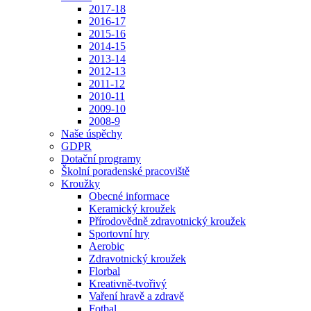
2017-18
2016-17
2015-16
2014-15
2013-14
2012-13
2011-12
2010-11
2009-10
2008-9
Naše úspěchy
GDPR
Dotační programy
Školní poradenské pracoviště
Kroužky
Obecné informace
Keramický kroužek
Přírodovědně zdravotnický kroužek
Sportovní hry
Aerobic
Zdravotnický kroužek
Florbal
Kreativně-tvořivý
Vaření hravě a zdravě
Fotbal