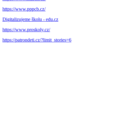
https://www.pppcb.cz/
Digitalizujeme školu - edu.cz
https://www.proskoly.cz/
https://patrondeti.cz/?limit_stories=6