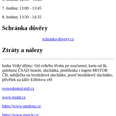
7. hodina: 13:00 - 13:45
8. hodina: 13:50 - 14:35
Schránka důvěry
schranka-duvery.cz
Ztráty a nálezy
kniha
V
e
lké dějiny: Od velkého třesku po současnot,
karta od šk.
autobusu ČSAD busem, sluchátka, peněženka s logem MOTOR
ČB, nabíječka na bezdrátová sluchátka, pravé bezdrátové sluchátko,
přívěšek na klíče Eiffelova věž
ovocedoskol.szif.cz
www.msmt.cz
https://www.studena.cz/
https://www.masck.cz/