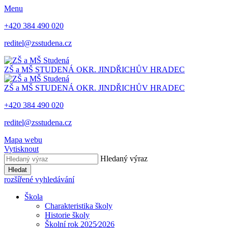
Menu
+420 384 490 020
reditel@zsstudena.cz
ZŠ a MŠ STUDENÁ
OKR. JINDŘICHŮV HRADEC
ZŠ a MŠ STUDENÁ
OKR. JINDŘICHŮV HRADEC
+420 384 490 020
reditel@zsstudena.cz
Mapa webu
Vytisknout
Hledaný výraz
Hledat
rozšířené vyhledávání
Škola
Charakteristika školy
Historie školy
Školní rok 2025⁄2026