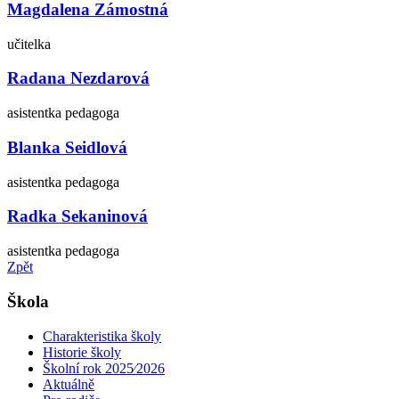
Magdalena Zámostná
učitelka
Radana Nezdarová
asistentka pedagoga
Blanka Seidlová
asistentka pedagoga
Radka Sekaninová
asistentka pedagoga
Zpět
Škola
Charakteristika školy
Historie školy
Školní rok 2025⁄2026
Aktuálně