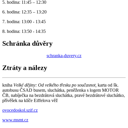
5. hodina: 11:45 – 12:30
6. hodina: 12:35 – 13:20
7. hodina: 13:00 - 13:45
8. hodina: 13:50 - 14:35
Schránka důvěry
schranka-duvery.cz
Ztráty a nálezy
kniha
V
e
lké dějiny: Od velkého třesku po současnot,
karta od šk.
autobusu ČSAD busem, sluchátka, peněženka s logem MOTOR
ČB, nabíječka na bezdrátová sluchátka, pravé bezdrátové sluchátko,
přívěšek na klíče Eiffelova věž
ovocedoskol.szif.cz
www.msmt.cz