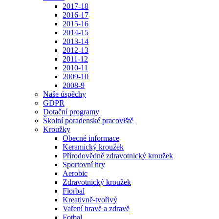
2017-18
2016-17
2015-16
2014-15
2013-14
2012-13
2011-12
2010-11
2009-10
2008-9
Naše úspěchy
GDPR
Dotační programy
Školní poradenské pracoviště
Kroužky
Obecné informace
Keramický kroužek
Přírodovědně zdravotnický kroužek
Sportovní hry
Aerobic
Zdravotnický kroužek
Florbal
Kreativně-tvořivý
Vaření hravě a zdravě
Fotbal