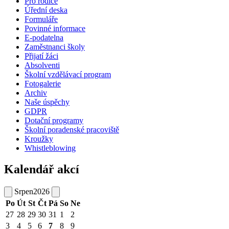
Pro rodiče
Úřední deska
Formuláře
Povinné informace
E-podatelna
Zaměstnanci školy
Přijatí žáci
Absolventi
Školní vzdělávací program
Fotogalerie
Archiv
Naše úspěchy
GDPR
Dotační programy
Školní poradenské pracoviště
Kroužky
Whistleblowing
Kalendář akcí
Srpen
2026
Po
Út
St
Čt
Pá
So
Ne
27
28
29
30
31
1
2
3
4
5
6
7
8
9