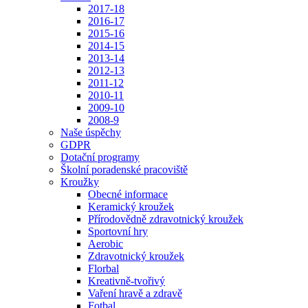
2017-18
2016-17
2015-16
2014-15
2013-14
2012-13
2011-12
2010-11
2009-10
2008-9
Naše úspěchy
GDPR
Dotační programy
Školní poradenské pracoviště
Kroužky
Obecné informace
Keramický kroužek
Přírodovědně zdravotnický kroužek
Sportovní hry
Aerobic
Zdravotnický kroužek
Florbal
Kreativně-tvořivý
Vaření hravě a zdravě
Fotbal