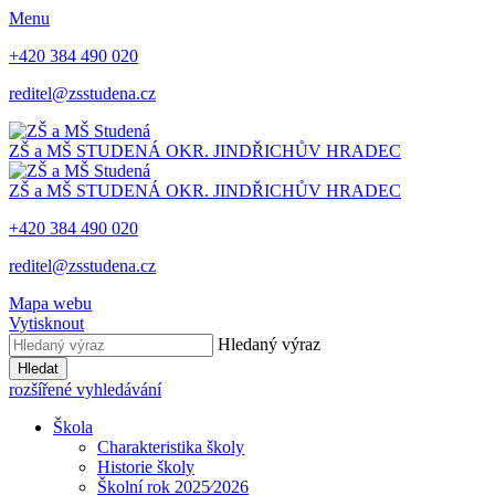
Menu
+420 384 490 020
reditel@zsstudena.cz
ZŠ a MŠ STUDENÁ
OKR. JINDŘICHŮV HRADEC
ZŠ a MŠ STUDENÁ
OKR. JINDŘICHŮV HRADEC
+420 384 490 020
reditel@zsstudena.cz
Mapa webu
Vytisknout
Hledaný výraz
Hledat
rozšířené vyhledávání
Škola
Charakteristika školy
Historie školy
Školní rok 2025⁄2026