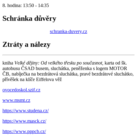
8. hodina: 13:50 - 14:35
Schránka důvěry
schranka-duvery.cz
Ztráty a nálezy
kniha
V
e
lké dějiny: Od velkého třesku po současnot,
karta od šk.
autobusu ČSAD busem, sluchátka, peněženka s logem MOTOR
ČB, nabíječka na bezdrátová sluchátka, pravé bezdrátové sluchátko,
přívěšek na klíče Eiffelova věž
ovocedoskol.szif.cz
www.msmt.cz
https://www.studena.cz/
https://www.masck.cz/
https://www.pppcb.cz/