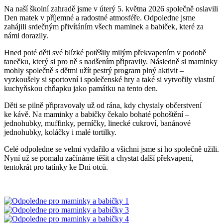
Na naší školní zahradě jsme v úterý 5. května 2026 společně oslavili
Den matek v příjemné a radostné atmosféře. Odpoledne jsme
zahájili srdečným přivítáním všech maminek a babiček, které za
námi dorazily.
Hned poté děti své blízké potěšily milým překvapením v podobě
tanečku, který si pro ně s nadšením připravily. Následně si maminky
mohly společně s dětmi užít pestrý program plný aktivit –
vyzkoušely si sportovní i společenské hry a také si vytvořily vlastní
kuchyňskou chňapku jako památku na tento den.
Děti se pilně připravovaly už od rána, kdy chystaly občerstvení
ke kávě. Na maminky a babičky čekalo bohaté pohoštění –
jednohubky, muffinky, perníčky, linecké cukroví, banánové
jednohubky, koláčky i malé tortilky.
Celé odpoledne se velmi vydařilo a všichni jsme si ho společně užili.
Nyní už se pomalu začínáme těšit a chystat další překvapení,
tentokrát pro tatínky ke Dni otců.